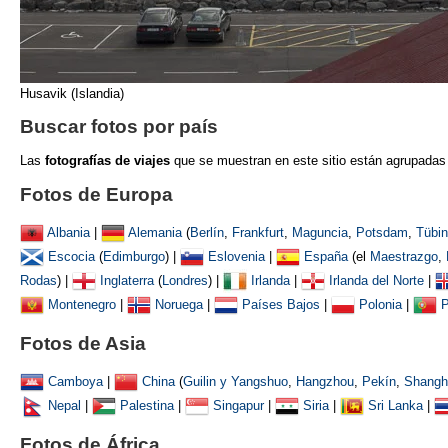
Husavik (Islandia)
Buscar fotos por país
Las
fotografías de viajes
que se muestran
en este sitio están agrupadas
Fotos de Europa
Albania
|
Alemania
(
Berlín
,
Frankfurt
,
Maguncia
,
Potsdam
,
Tübi
Escocia
(
Edimburgo
) |
Eslovenia
|
España
(el
Maestrazgo
,
Rodas
) |
Inglaterra
(
Londres
) |
Irlanda
|
Irlanda del Norte
|
Montenegro
|
Noruega
|
Países Bajos
|
Polonia
|
P
Fotos de Asia
Camboya
|
China
(
Guilin y Yangshuo
,
Hangzhou
,
Pekín
,
Shangh
Nepal
|
Palestina
|
Singapur
|
Siria
|
Sri Lanka
|
Fotos de África