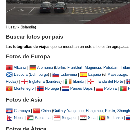
Husavik (Islandia)
Buscar fotos por país
Las
fotografías de viajes
que se muestran
en este sitio están agrupadas
Fotos de Europa
Albania
|
Alemania
(
Berlín
,
Frankfurt
,
Maguncia
,
Potsdam
,
Tübi
Escocia
(
Edimburgo
) |
Eslovenia
|
España
(el
Maestrazgo
,
Rodas
) |
Inglaterra
(
Londres
) |
Irlanda
|
Irlanda del Norte
|
Montenegro
|
Noruega
|
Países Bajos
|
Polonia
|
P
Fotos de Asia
Camboya
|
China
(
Guilin y Yangshuo
,
Hangzhou
,
Pekín
,
Shangh
Nepal
|
Palestina
|
Singapur
|
Siria
|
Sri Lanka
|
Fotos de África