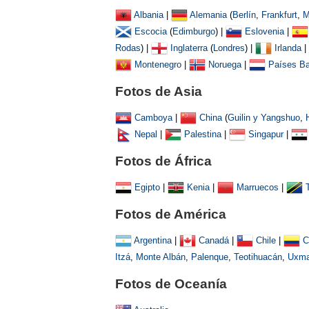
Albania
|
Alemania
(
Berlín
,
Frankfurt
,
M
Escocia
(
Edimburgo
) |
Eslovenia
|
Rodas
) |
Inglaterra
(
Londres
) |
Irlanda
|
Montenegro
|
Noruega
|
Países Ba
Fotos de Asia
Camboya
|
China
(
Guilin y Yangshuo
,
Nepal
|
Palestina
|
Singapur
|
Fotos de África
Egipto
|
Kenia
|
Marruecos
|
Fotos de América
Argentina
|
Canadá
|
Chile
|
C
Itzá
,
Monte Albán
,
Palenque
,
Teotihuacán
,
Uxma
Fotos de Oceanía