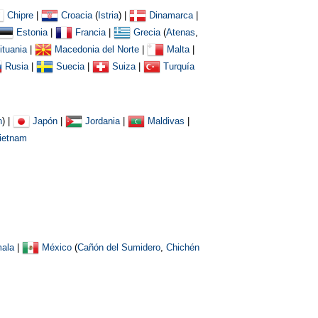
Chipre
|
Croacia
(
Istria
)
|
Dinamarca
|
Estonia
|
Francia
|
Grecia
(
Atenas
,
ituania
|
Macedonia del Norte
|
Malta
|
Rusia
|
Suecia
|
Suiza
|
Turquía
n
) |
Japón
|
Jordania
|
Maldivas
|
ietnam
ala
|
México
(
Cañón del Sumidero
,
Chichén