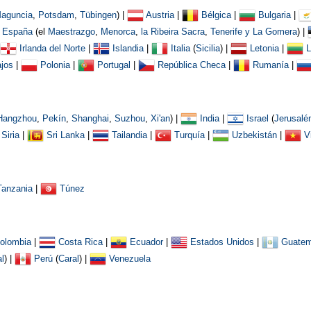
aguncia
,
Potsdam
,
Tübingen
) |
Austria
|
Bélgica
|
Bulgaria
|
España
(el
Maestrazgo
,
Menorca
,
la Ribeira Sacra
,
Tenerife y La Gomera
) |
Irlanda del Norte
|
Islandia
|
Italia
(
Sicilia
) |
Letonia
|
L
jos
|
Polonia
|
Portugal
|
República Checa
|
Rumanía
|
Hangzhou
,
Pekín
,
Shanghai
,
Suzhou
,
Xi'an
) |
India
|
Israel
(
Jerusalé
Siria
|
Sri Lanka
|
Tailandia
|
Turquía
|
Uzbekistán
|
V
Tanzania
|
Túnez
olombia
|
Costa Rica
|
Ecuador
|
Estados Unidos
|
Guatem
l
)
|
Perú
(
Caral
) |
Venezuela