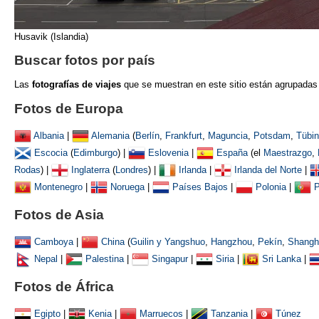
Husavik (Islandia)
Buscar fotos por país
Las
fotografías de viajes
que se muestran
en este sitio están agrupadas
Fotos de Europa
Albania
|
Alemania
(
Berlín
,
Frankfurt
,
Maguncia
,
Potsdam
,
Tübi
Escocia
(
Edimburgo
) |
Eslovenia
|
España
(el
Maestrazgo
,
Rodas
) |
Inglaterra
(
Londres
) |
Irlanda
|
Irlanda del Norte
|
Montenegro
|
Noruega
|
Países Bajos
|
Polonia
|
P
Fotos de Asia
Camboya
|
China
(
Guilin y Yangshuo
,
Hangzhou
,
Pekín
,
Shangh
Nepal
|
Palestina
|
Singapur
|
Siria
|
Sri Lanka
|
Fotos de África
Egipto
|
Kenia
|
Marruecos
|
Tanzania
|
Túnez