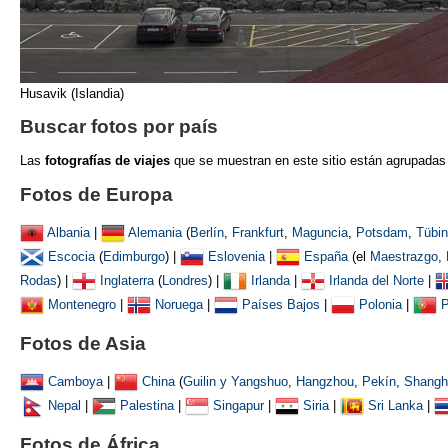
Husavik (Islandia)
Buscar fotos por país
Las
fotografías de viajes
que se muestran
en este sitio están agrupadas
Fotos de Europa
Albania
|
Alemania
(
Berlín
,
Frankfurt
,
Maguncia
,
Potsdam
,
Tübi
Escocia
(
Edimburgo
) |
Eslovenia
|
España
(el
Maestrazgo
,
Rodas
) |
Inglaterra
(
Londres
) |
Irlanda
|
Irlanda del Norte
|
Montenegro
|
Noruega
|
Países Bajos
|
Polonia
|
P
Fotos de Asia
Camboya
|
China
(
Guilin y Yangshuo
,
Hangzhou
,
Pekín
,
Shangh
Nepal
|
Palestina
|
Singapur
|
Siria
|
Sri Lanka
|
Fotos de África