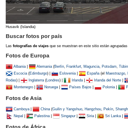
Husavik (Islandia)
Buscar fotos por país
Las
fotografías de viajes
que se muestran
en este sitio están agrupadas
Fotos de Europa
Albania
|
Alemania
(
Berlín
,
Frankfurt
,
Maguncia
,
Potsdam
,
Tübi
Escocia
(
Edimburgo
) |
Eslovenia
|
España
(el
Maestrazgo
,
Rodas
) |
Inglaterra
(
Londres
) |
Irlanda
|
Irlanda del Norte
|
Montenegro
|
Noruega
|
Países Bajos
|
Polonia
|
P
Fotos de Asia
Camboya
|
China
(
Guilin y Yangshuo
,
Hangzhou
,
Pekín
,
Shangh
Nepal
|
Palestina
|
Singapur
|
Siria
|
Sri Lanka
|
Fotos de África