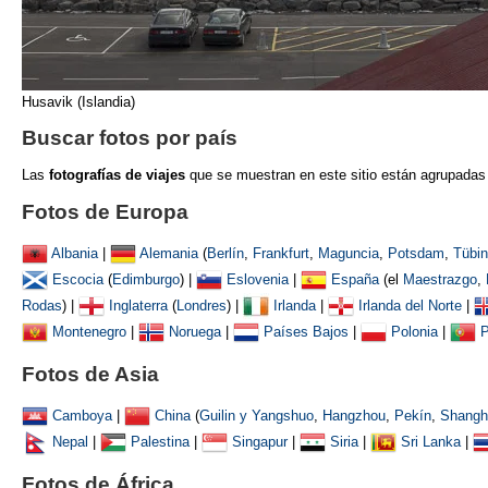
Husavik (Islandia)
Buscar fotos por país
Las
fotografías de viajes
que se muestran
en este sitio están agrupadas
Fotos de Europa
Albania
|
Alemania
(
Berlín
,
Frankfurt
,
Maguncia
,
Potsdam
,
Tübi
Escocia
(
Edimburgo
) |
Eslovenia
|
España
(el
Maestrazgo
,
Rodas
) |
Inglaterra
(
Londres
) |
Irlanda
|
Irlanda del Norte
|
Montenegro
|
Noruega
|
Países Bajos
|
Polonia
|
P
Fotos de Asia
Camboya
|
China
(
Guilin y Yangshuo
,
Hangzhou
,
Pekín
,
Shangh
Nepal
|
Palestina
|
Singapur
|
Siria
|
Sri Lanka
|
Fotos de África