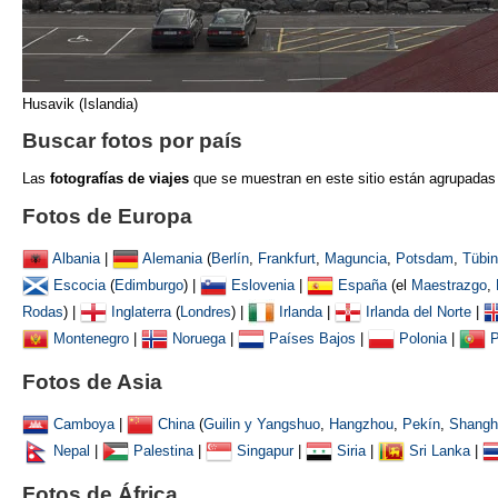
Husavik (Islandia)
Buscar fotos por país
Las
fotografías de viajes
que se muestran
en este sitio están agrupadas
Fotos de Europa
Albania
|
Alemania
(
Berlín
,
Frankfurt
,
Maguncia
,
Potsdam
,
Tübi
Escocia
(
Edimburgo
) |
Eslovenia
|
España
(el
Maestrazgo
,
Rodas
) |
Inglaterra
(
Londres
) |
Irlanda
|
Irlanda del Norte
|
Montenegro
|
Noruega
|
Países Bajos
|
Polonia
|
P
Fotos de Asia
Camboya
|
China
(
Guilin y Yangshuo
,
Hangzhou
,
Pekín
,
Shangh
Nepal
|
Palestina
|
Singapur
|
Siria
|
Sri Lanka
|
Fotos de África