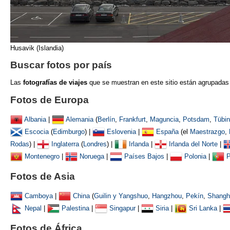
Husavik (Islandia)
Buscar fotos por país
Las
fotografías de viajes
que se muestran
en este sitio están agrupadas
Fotos de Europa
Albania
|
Alemania
(
Berlín
,
Frankfurt
,
Maguncia
,
Potsdam
,
Tübi
Escocia
(
Edimburgo
) |
Eslovenia
|
España
(el
Maestrazgo
,
Rodas
) |
Inglaterra
(
Londres
) |
Irlanda
|
Irlanda del Norte
|
Montenegro
|
Noruega
|
Países Bajos
|
Polonia
|
P
Fotos de Asia
Camboya
|
China
(
Guilin y Yangshuo
,
Hangzhou
,
Pekín
,
Shangh
Nepal
|
Palestina
|
Singapur
|
Siria
|
Sri Lanka
|
Fotos de África