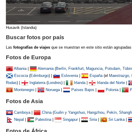
Husavik (Islandia)
Buscar fotos por país
Las
fotografías de viajes
que se muestran
en este sitio están agrupadas
Fotos de Europa
Albania
|
Alemania
(
Berlín
,
Frankfurt
,
Maguncia
,
Potsdam
,
Tübi
Escocia
(
Edimburgo
) |
Eslovenia
|
España
(el
Maestrazgo
,
Rodas
) |
Inglaterra
(
Londres
) |
Irlanda
|
Irlanda del Norte
|
Montenegro
|
Noruega
|
Países Bajos
|
Polonia
|
P
Fotos de Asia
Camboya
|
China
(
Guilin y Yangshuo
,
Hangzhou
,
Pekín
,
Shangh
Nepal
|
Palestina
|
Singapur
|
Siria
|
Sri Lanka
|
Fotos de África