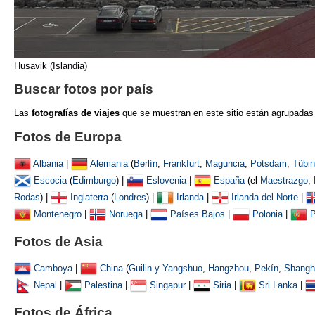
Husavik (Islandia)
Buscar fotos por país
Las
fotografías de viajes
que se muestran
en este sitio están agrupadas
Fotos de Europa
Albania
|
Alemania
(
Berlín
,
Frankfurt
,
Maguncia
,
Potsdam
,
Tübi
Escocia
(
Edimburgo
) |
Eslovenia
|
España
(el
Maestrazgo
,
Rodas
) |
Inglaterra
(
Londres
) |
Irlanda
|
Irlanda del Norte
|
Montenegro
|
Noruega
|
Países Bajos
|
Polonia
|
P
Fotos de Asia
Camboya
|
China
(
Guilin y Yangshuo
,
Hangzhou
,
Pekín
,
Shangh
Nepal
|
Palestina
|
Singapur
|
Siria
|
Sri Lanka
|
Fotos de África