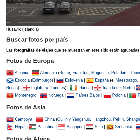
Husavik (Islandia)
Buscar fotos por país
Las
fotografías de viajes
que se muestran
en este sitio están agrupadas
Fotos de Europa
Albania
|
Alemania
(
Berlín
,
Frankfurt
,
Maguncia
,
Potsdam
,
Tübi
Escocia
(
Edimburgo
) |
Eslovenia
|
España
(el
Maestrazgo
,
Rodas
) |
Inglaterra
(
Londres
) |
Irlanda
|
Irlanda del Norte
|
Montenegro
|
Noruega
|
Países Bajos
|
Polonia
|
P
Fotos de Asia
Camboya
|
China
(
Guilin y Yangshuo
,
Hangzhou
,
Pekín
,
Shangh
Nepal
|
Palestina
|
Singapur
|
Siria
|
Sri Lanka
|
Fotos de África