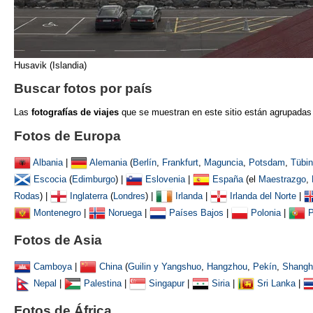
Husavik (Islandia)
Buscar fotos por país
Las
fotografías de viajes
que se muestran
en este sitio están agrupadas
Fotos de Europa
Albania
|
Alemania
(
Berlín
,
Frankfurt
,
Maguncia
,
Potsdam
,
Tübi
Escocia
(
Edimburgo
) |
Eslovenia
|
España
(el
Maestrazgo
,
Rodas
) |
Inglaterra
(
Londres
) |
Irlanda
|
Irlanda del Norte
|
Montenegro
|
Noruega
|
Países Bajos
|
Polonia
|
P
Fotos de Asia
Camboya
|
China
(
Guilin y Yangshuo
,
Hangzhou
,
Pekín
,
Shangh
Nepal
|
Palestina
|
Singapur
|
Siria
|
Sri Lanka
|
Fotos de África