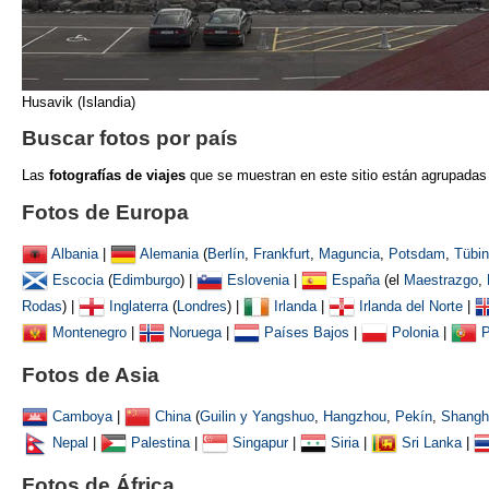
Husavik (Islandia)
Buscar fotos por país
Las
fotografías de viajes
que se muestran
en este sitio están agrupadas
Fotos de Europa
Albania
|
Alemania
(
Berlín
,
Frankfurt
,
Maguncia
,
Potsdam
,
Tübi
Escocia
(
Edimburgo
) |
Eslovenia
|
España
(el
Maestrazgo
,
Rodas
) |
Inglaterra
(
Londres
) |
Irlanda
|
Irlanda del Norte
|
Montenegro
|
Noruega
|
Países Bajos
|
Polonia
|
P
Fotos de Asia
Camboya
|
China
(
Guilin y Yangshuo
,
Hangzhou
,
Pekín
,
Shangh
Nepal
|
Palestina
|
Singapur
|
Siria
|
Sri Lanka
|
Fotos de África