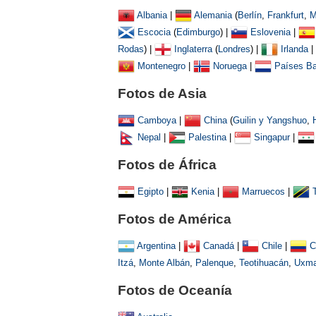
Albania
|
Alemania
(
Berlín
,
Frankfurt
,
M
Escocia
(
Edimburgo
) |
Eslovenia
|
Rodas
) |
Inglaterra
(
Londres
) |
Irlanda
|
Montenegro
|
Noruega
|
Países Ba
Fotos de Asia
Camboya
|
China
(
Guilin y Yangshuo
,
Nepal
|
Palestina
|
Singapur
|
Fotos de África
Egipto
|
Kenia
|
Marruecos
|
Fotos de América
Argentina
|
Canadá
|
Chile
|
C
Itzá
,
Monte Albán
,
Palenque
,
Teotihuacán
,
Uxma
Fotos de Oceanía