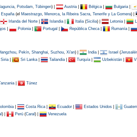
aguncia
,
Potsdam
,
Tübingen
) |
Austria
|
Bélgica
|
Bulgaria
|
España
(el
Maestrazgo
,
Menorca
,
la Ribeira Sacra
,
Tenerife y La Gomera
) |
Irlanda del Norte
|
Islandia
|
Italia
(
Sicilia
) |
Letonia
|
L
jos
|
Polonia
|
Portugal
|
República Checa
|
Rumanía
|
Hangzhou
,
Pekín
,
Shanghai
,
Suzhou
,
Xi'an
) |
India
|
Israel
(
Jerusalé
Siria
|
Sri Lanka
|
Tailandia
|
Turquía
|
Uzbekistán
|
V
Tanzania
|
Túnez
olombia
|
Costa Rica
|
Ecuador
|
Estados Unidos
|
Guatem
l
)
|
Perú
(
Caral
) |
Venezuela