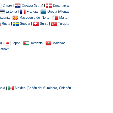
Chipre
|
Croacia
(
Istria
)
|
Dinamarca
|
Estonia
|
Francia
|
Grecia
(
Atenas
,
ituania
|
Macedonia del Norte
|
Malta
|
Rusia
|
Suecia
|
Suiza
|
Turquía
n
) |
Japón
|
Jordania
|
Maldivas
|
ietnam
ala
|
México
(
Cañón del Sumidero
,
Chichén