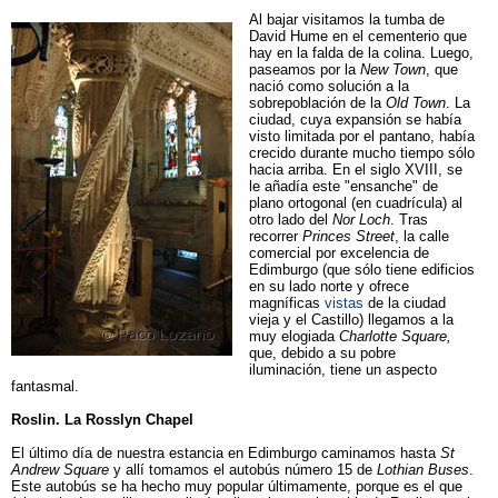
Al bajar visitamos la tumba de
David Hume en el cementerio que
hay en la falda de la colina. Luego,
paseamos por la
New Town
, que
nació como solución a la
sobrepoblación de la
Old Town
. La
ciudad, cuya expansión se había
visto limitada por el pantano, había
crecido durante mucho tiempo sólo
hacia arriba. En el siglo XVIII, se
le añadía este "ensanche" de
plano ortogonal (en cuadrícula) al
otro lado del
Nor Loch
. Tras
recorrer
Princes Street
, la calle
comercial por excelencia de
Edimburgo (que sólo tiene edificios
en su lado norte y ofrece
magníficas
vistas
de la ciudad
vieja y el Castillo) llegamos a la
muy elogiada
Charlotte Square,
que, debido a su pobre
iluminación, tiene un aspecto
fantasmal.
Roslin. La Rosslyn Chapel
El último día de nuestra estancia en Edimburgo caminamos hasta
St
Andrew Square
y allí tomamos el autobús número 15 de
Lothian Buses
.
Este autobús se ha hecho muy popular últimamente, porque es el que