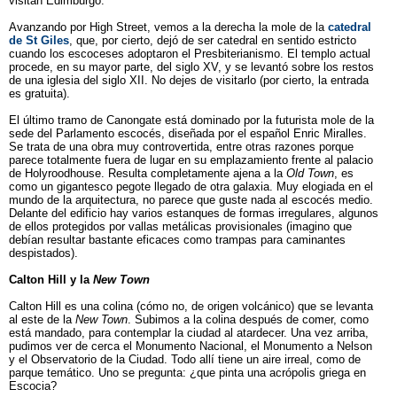
visitan Edimburgo.
Avanzando por High Street, vemos a la derecha la mole de la
catedral
de St Giles
, que, por cierto, dejó de ser catedral en sentido estricto
cuando los escoceses adoptaron el Presbiterianismo. El templo actual
procede, en su mayor parte, del siglo XV, y se levantó sobre los restos
de una iglesia del siglo XII. No dejes de visitarlo (por cierto, la entrada
es gratuita).
El último tramo de Canongate está dominado por la futurista mole de la
sede del Parlamento escocés, diseñada por el español Enric Miralles.
Se trata de una obra muy controvertida, entre otras razones porque
parece totalmente fuera de lugar en su emplazamiento frente al palacio
de Holyroodhouse. Resulta completamente ajena a la
Old Town
, es
como un gigantesco pegote llegado de otra galaxia. Muy elogiada en el
mundo de la arquitectura, no parece que guste nada al escocés medio.
Delante del edificio hay varios estanques de formas irregulares, algunos
de ellos protegidos por vallas metálicas provisionales (imagino que
debían resultar bastante eficaces como trampas para caminantes
despistados).
Calton Hill y la
New Town
Calton Hill es una colina (cómo no, de origen volcánico) que se levanta
al este de la
New Town
. Subimos a la colina después de comer, como
está mandado, para contemplar la ciudad al atardecer. Una vez arriba,
pudimos ver de cerca el Monumento Nacional, el Monumento a Nelson
y el Observatorio de la Ciudad. Todo allí tiene un aire irreal, como de
parque temático. Uno se pregunta: ¿que pinta una acrópolis griega en
Escocia?