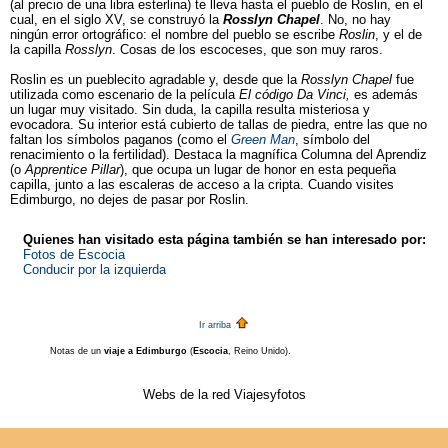
(al precio de una libra esterlina) te lleva hasta el pueblo de Roslin, en el
cual, en el siglo XV, se construyó la
Rosslyn Chapel
. No, no hay
ningún error ortográfico: el nombre del pueblo se escribe
Roslin
, y el de
la capilla
Rosslyn
. Cosas de los escoceses, que son muy raros.
Roslin es un pueblecito agradable y, desde que la
Rosslyn Chapel
fue
utilizada como escenario de la película
El código Da Vinci,
es además
un lugar muy visitado. Sin duda, la capilla resulta misteriosa y
evocadora. Su interior está cubierto de tallas de piedra, entre las que no
faltan los símbolos paganos (como el
Green Man
, símbolo del
renacimiento o la fertilidad). Destaca la magnífica Columna del Aprendiz
(o
Apprentice Pillar
), que ocupa un lugar de honor en esta pequeña
capilla, junto a las escaleras de acceso a la cripta. Cuando visites
Edimburgo, no dejes de pasar por Roslin.
Quienes han visitado esta página también se han interesado por:
Fotos de Escocia
Conducir por la izquierda
Ir arriba
Notas de un
viaje a Edimburgo
(
Escocia
, Reino Unido).
Webs de la red Viajesyfotos