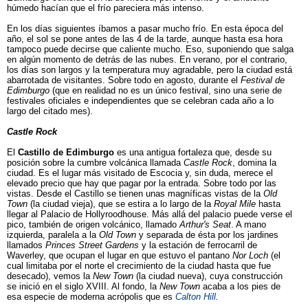
húmedo hacían que el frío pareciera más intenso.
En los días siguientes íbamos a pasar mucho frío. En esta época del
año, el sol se pone antes de las 4 de la tarde, aunque hasta esa hora
tampoco puede decirse que caliente mucho. Eso, suponiendo que salga
en algún momento de detrás de las nubes. En verano, por el contrario,
los días son largos y la temperatura muy agradable, pero la ciudad está
abarrotada de visitantes. Sobre todo en agosto, durante el
Festival de
Edimburgo
(que en realidad no es un único festival, sino una serie de
festivales oficiales e independientes que se celebran cada año a lo
largo del citado mes).
Castle Rock
El
Castillo de Edimburgo
es una antigua fortaleza que, desde su
posición sobre la cumbre volcánica llamada
Castle Rock
, domina la
ciudad. Es el lugar más visitado de Escocia y, sin duda, merece el
elevado precio que hay que pagar por la entrada. Sobre todo por las
vistas. Desde el Castillo se tienen unas magníficas vistas de la
Old
Town
(la ciudad vieja), que se estira a lo largo de la
Royal Mile
hasta
llegar al Palacio de Hollyroodhouse. Más allá del palacio puede verse el
pico, también de origen volcánico, llamado
Arthur's Seat
. A mano
izquierda, paralela a la
Old Town
y separada de ésta por los jardines
llamados
Princes Street Gardens
y la estación de ferrocarril de
Waverley, que ocupan el lugar en que estuvo el pantano
Nor Loch
(el
cual limitaba por el norte el crecimiento de la ciudad hasta que fue
desecado), vemos la
New Town
(la ciudad nueva), cuya construcción
se inició en el siglo XVIII. Al fondo, la
New Town
acaba a los pies de
esa especie de moderna acrópolis que es
Calton Hill
.