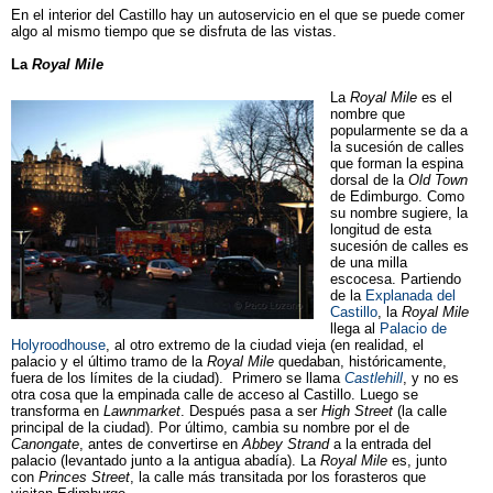
En el interior del Castillo hay un autoservicio en el que se puede comer
algo al mismo tiempo que se disfruta de las vistas.
La
Royal Mile
La
Royal Mile
es el
nombre que
popularmente se da a
la sucesión de calles
que forman la espina
dorsal de la
Old Town
de Edimburgo. Como
su nombre sugiere, la
longitud de esta
sucesión de calles es
de una milla
escocesa. Partiendo
de la
Explanada del
Castillo
, la
Royal Mile
llega al
Palacio de
Holyroodhouse
, al otro extremo de la ciudad vieja (en realidad, el
palacio y el último tramo de la
Royal Mile
quedaban, históricamente,
fuera de los límites de la ciudad). Primero se llama
Castlehill
, y no es
otra cosa que la empinada calle de acceso al Castillo. Luego se
transforma en
Lawnmarket
. Después pasa a ser
High Street
(la calle
principal de la ciudad). Por último, cambia su nombre por el de
Canongate
, antes de convertirse en
Abbey Strand
a la entrada del
palacio (levantado junto a la antigua abadía). La
Royal Mile
es, junto
con
Princes Street
, la calle más transitada por los forasteros que