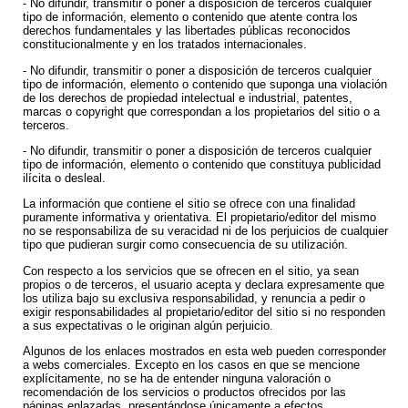
- No difundir, transmitir o poner a disposición de terceros cualquier
tipo de información, elemento o contenido que atente contra los
derechos fundamentales y las libertades públicas reconocidos
constitucionalmente y en los tratados internacionales.
- No difundir, transmitir o poner a disposición de terceros cualquier
tipo de información, elemento o contenido que suponga una violación
de los derechos de propiedad intelectual e industrial, patentes,
marcas o copyright que correspondan a los propietarios del sitio o a
terceros.
- No difundir, transmitir o poner a disposición de terceros cualquier
tipo de información, elemento o contenido que constituya publicidad
ilícita o desleal.
La información que contiene el sitio se ofrece con una finalidad
puramente informativa y orientativa. El propietario/editor del mismo
no se responsabiliza de su veracidad ni de los perjuicios de cualquier
tipo que pudieran surgir como consecuencia de su utilización.
Con respecto a los servicios que se ofrecen en el sitio, ya sean
propios o de terceros, el usuario acepta y declara expresamente que
los utiliza bajo su exclusiva responsabilidad, y renuncia a pedir o
exigir responsabilidades al propietario/editor del sitio si no responden
a sus expectativas o le originan algún perjuicio.
Algunos de los enlaces mostrados en esta web pueden corresponder
a webs comerciales. Excepto en los casos en que se mencione
explícitamente, no se ha de entender ninguna valoración o
recomendación de los servicios o productos ofrecidos por las
páginas enlazadas, presentándose únicamente a efectos