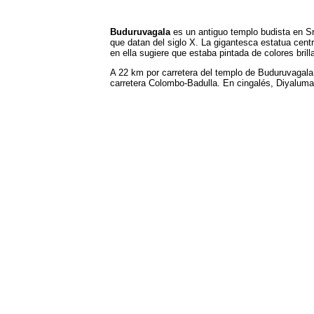
Buduruvagala
es un antiguo templo budista en Sr
que datan del siglo X. La gigantesca estatua cent
en ella sugiere que estaba pintada de colores brill
A 22 km por carretera del templo de Buduruvagala
carretera Colombo-Badulla. En cingalés, Diyaluma 