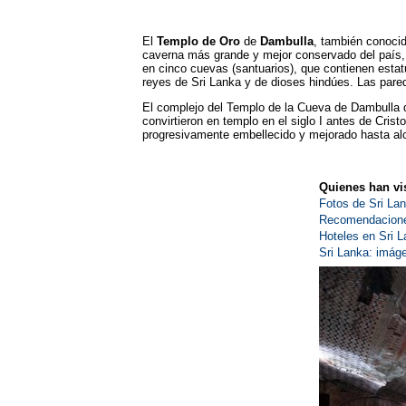
El
Templo de Oro
de
Dambulla
, también conoci
caverna más grande y mejor conservado del país, 
en cinco cuevas (santuarios), que contienen esta
reyes de Sri Lanka y de dioses hindúes. Las pared
El complejo del Templo de la Cueva de Dambulla da
convirtieron en templo en el siglo I antes de Cris
progresivamente embellecido y mejorado hasta alc
Quienes han vis
Fotos de Sri La
Recomendaciones
Hoteles en Sri 
Sri Lanka: imáge