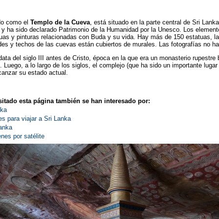
do como el
Templo de la Cueva
, está situado en la parte central de Sri Lank
y ha sido declarado Patrimonio de la Humanidad por la Unesco. Los elemento
tuas y pinturas relacionadas con Buda y su vida. Hay más de 150 estatuas, 
es y techos de las cuevas están cubiertos de murales. Las fotografías no hac
ta del siglo III antes de Cristo, época en la que era un monasterio rupestre 
to. Luego, a lo largo de los siglos, el complejo (que ha sido un importante lug
anzar su estado actual.
itado esta página también se han interesado por:
nka
 para viajar a Sri Lanka
Lanka
nes por satélite