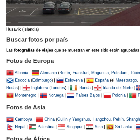
Husavik (Islandia)
Buscar fotos por país
Las
fotografías de viajes
que se muestran
en este sitio están agrupadas
Fotos de Europa
Albania
|
Alemania
(
Berlín
,
Frankfurt
,
Maguncia
,
Potsdam
,
Tübi
Escocia
(
Edimburgo
) |
Eslovenia
|
España
(el
Maestrazgo
,
Rodas
) |
Inglaterra
(
Londres
) |
Irlanda
|
Irlanda del Norte
|
Montenegro
|
Noruega
|
Países Bajos
|
Polonia
|
P
Fotos de Asia
Camboya
|
China
(
Guilin y Yangshuo
,
Hangzhou
,
Pekín
,
Shangh
Nepal
|
Palestina
|
Singapur
|
Siria
|
Sri Lanka
|
Fotos de África