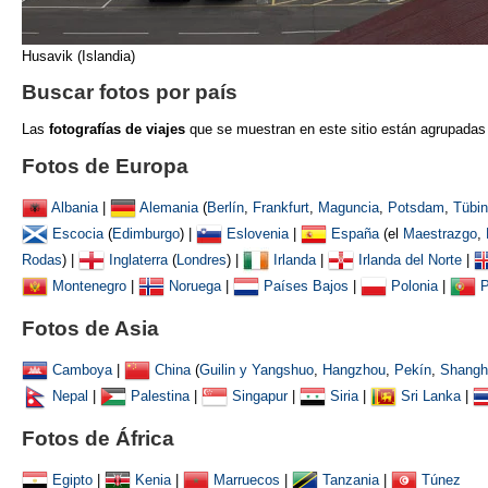
Husavik (Islandia)
Buscar fotos por país
Las
fotografías de viajes
que se muestran
en este sitio están agrupadas
Fotos de Europa
Albania
|
Alemania
(
Berlín
,
Frankfurt
,
Maguncia
,
Potsdam
,
Tübi
Escocia
(
Edimburgo
) |
Eslovenia
|
España
(el
Maestrazgo
,
Rodas
) |
Inglaterra
(
Londres
) |
Irlanda
|
Irlanda del Norte
|
Montenegro
|
Noruega
|
Países Bajos
|
Polonia
|
P
Fotos de Asia
Camboya
|
China
(
Guilin y Yangshuo
,
Hangzhou
,
Pekín
,
Shangh
Nepal
|
Palestina
|
Singapur
|
Siria
|
Sri Lanka
|
Fotos de África
Egipto
|
Kenia
|
Marruecos
|
Tanzania
|
Túnez