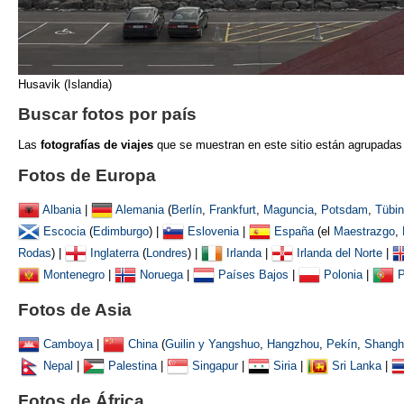
Husavik (Islandia)
Buscar fotos por país
Las
fotografías de viajes
que se muestran
en este sitio están agrupadas
Fotos de Europa
Albania
|
Alemania
(
Berlín
,
Frankfurt
,
Maguncia
,
Potsdam
,
Tübi
Escocia
(
Edimburgo
) |
Eslovenia
|
España
(el
Maestrazgo
,
Rodas
) |
Inglaterra
(
Londres
) |
Irlanda
|
Irlanda del Norte
|
Montenegro
|
Noruega
|
Países Bajos
|
Polonia
|
P
Fotos de Asia
Camboya
|
China
(
Guilin y Yangshuo
,
Hangzhou
,
Pekín
,
Shangh
Nepal
|
Palestina
|
Singapur
|
Siria
|
Sri Lanka
|
Fotos de África