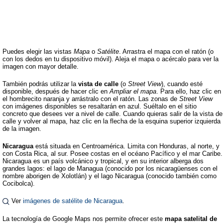
Puedes elegir las vistas
Mapa
o
Satélite
. Arrastra el mapa con el ratón (o
con los dedos en tu dispositivo móvil). Aleja el mapa o acércalo para ver la
imagen con mayor detalle.
También podrás utilizar la
vista de calle
(o
Street View
), cuando esté
disponible, después de hacer clic en
Ampliar el mapa
. Para ello, haz clic en
el hombrecito naranja y arrástralo con el ratón. Las zonas de
Street View
con imágenes disponibles se resaltarán en azul. Suéltalo en el sitio
concreto que desees ver a nivel de calle. Cuando quieras salir de la vista de
calle y volver al mapa, haz clic en la flecha de la esquina superior izquierda
de la imagen.
Nicaragua
está situada en Centroamérica. Limita con Honduras, al norte, y
con Costa Rica, al sur. Posee costas en el océano Pacífico y el mar Caribe.
Nicaragua es un país volcánico y tropical, y en su interior alberga dos
grandes lagos: el lago de Managua (conocido por los nicaragüenses con el
nombre aborigen de Xolotlán) y el lago Nicaragua (conocido también como
Cocibolca).
Ver
imágenes de satélite de Nicaragua
.
La tecnología de Google Maps nos permite ofrecer este
mapa satelital de