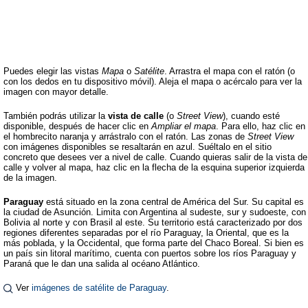
Puedes elegir las vistas
Mapa
o
Satélite
. Arrastra el mapa con el ratón (o
con los dedos en tu dispositivo móvil). Aleja el mapa o acércalo para ver la
imagen con mayor detalle.
También podrás utilizar la
vista de calle
(o
Street View
), cuando esté
disponible, después de hacer clic en
Ampliar el mapa
. Para ello, haz clic en
el hombrecito naranja y arrástralo con el ratón. Las zonas de
Street View
con imágenes disponibles se resaltarán en azul. Suéltalo en el sitio
concreto que desees ver a nivel de calle. Cuando quieras salir de la vista de
calle y volver al mapa, haz clic en la flecha de la esquina superior izquierda
de la imagen.
Paraguay
está situado en la zona central de América del Sur. Su capital es
la ciudad de Asunción. Limita con Argentina al sudeste, sur y sudoeste, con
Bolivia al norte y con Brasil al este. Su territorio está caracterizado por dos
regiones diferentes separadas por el río Paraguay, la Oriental, que es la
más poblada, y la Occidental, que forma parte del Chaco Boreal. Si bien es
un país sin litoral marítimo, cuenta con puertos sobre los ríos Paraguay y
Paraná que le dan una salida al océano Atlántico.
Ver
imágenes de satélite de Paraguay
.