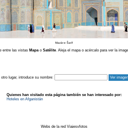
Mazār-e Šarīf
e entre las vistas
Mapa
o
Satélite
. Aleja el mapa o acércalo para ver la image
a otro lugar, introduce su nombre:
Quienes han visitado esta página también se han interesado por:
Hoteles en Afganistán
Webs de la red Viajesyfotos