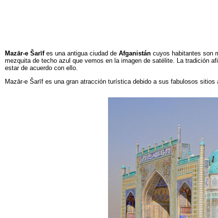
Mazār-e Šarīf
es una antigua ciudad de
Afganistán
cuyos habitantes son ma
mezquita de techo azul que vemos en la imagen de satélite. La tradición afi
estar de acuerdo con ello.
Mazār-e Šarīf es una gran atracción turística debido a sus fabulosos sitio