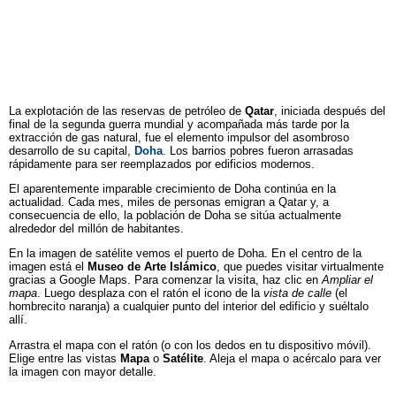
La explotación de las reservas de petróleo de
Qatar
, iniciada después del
final de la segunda guerra mundial y acompañada más tarde por la
extracción de gas natural, fue el elemento impulsor del asombroso
desarrollo de su capital,
Doha
. Los barrios pobres fueron arrasadas
rápidamente para ser reemplazados por edificios modernos.
El aparentemente imparable crecimiento de Doha continúa en la
actualidad. Cada mes, miles de personas emigran a Qatar y, a
consecuencia de ello, la población de Doha se sitúa actualmente
alrededor del millón de habitantes.
En la imagen de satélite vemos el puerto de Doha. En el centro de la
imagen está el
Museo de Arte Islámico
, que puedes visitar virtualmente
gracias a Google Maps. Para comenzar la visita, haz clic en
Ampliar el
mapa
. Luego desplaza con el ratón el icono de la
vista de calle
(el
hombrecito naranja) a cualquier punto del interior del edificio y suéltalo
allí.
Arrastra el mapa con el ratón (o con los dedos en tu dispositivo móvil).
Elige entre las vistas
Mapa
o
Satélite
. Aleja el mapa o acércalo para ver
la imagen con mayor detalle.