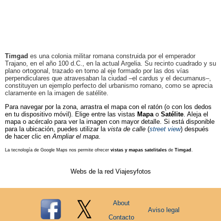
Timgad
es una colonia militar romana construida por el emperador
Trajano, en el año 100 d.C., en la actual Argelia. Su recinto cuadrado y su
plano ortogonal, trazado en torno al eje formado por las dos vías
perpendiculares que atravesaban la ciudad –el cardus y el decumanus–,
constituyen un ejemplo perfecto del urbanismo romano, como se aprecia
claramente en la imagen de satélite.
Para navegar por la zona, arrastra el mapa con el ratón (o con los dedos
en tu dispositivo móvil). Elige entre las vistas
Mapa
o
Satélite
. Aleja el
mapa o acércalo para ver la imagen con mayor detalle. Si está disponible
para la ubicación, puedes utilizar la
vista de calle
(
street view
) después
de hacer clic en
Ampliar el mapa
.
La tecnología de Google Maps nos permite ofrecer
vistas y mapas satelitales
de
Timgad
.
Webs de la red Viajesyfotos
About
Aviso legal
Contacto