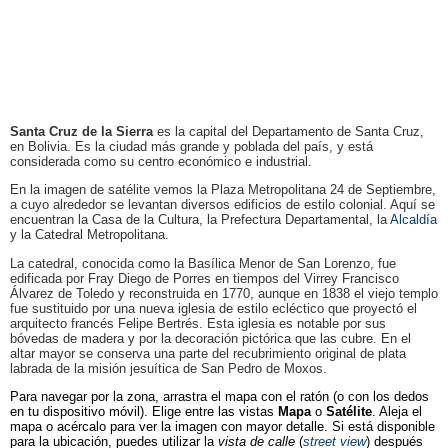
Santa Cruz de la Sierra
es la capital del Departamento de Santa Cruz,
en Bolivia. Es la ciudad más grande y poblada del país, y está
considerada como su centro económico e industrial.
En la imagen de satélite vemos la Plaza Metropolitana 24 de Septiembre,
a cuyo alrededor se levantan diversos edificios de estilo colonial. Aquí se
encuentran la Casa de la Cultura, la Prefectura Departamental, la
Alcaldía
y la Catedral Metropolitana.
La catedral, conocida como la Basílica Menor de San Lorenzo, fue
edificada por Fray Diego de Porres en tiempos del Virrey Francisco
Álvarez de Toledo y reconstruida en 1770, aunque en 1838 el viejo templo
fue sustituido por una nueva iglesia de estilo ecléctico que proyectó el
arquitecto francés Felipe Bertrés. Esta iglesia es notable por sus
bóvedas de madera y por la decoración pictórica que las cubre. En el
altar mayor se conserva una parte del recubrimiento original de plata
labrada de la misión jesuítica de San Pedro de Moxos.
Para navegar por la zona, arrastra el mapa con el ratón (o con los dedos
en tu dispositivo móvil). Elige entre las vistas
Mapa
o
Satélite
. Aleja el
mapa o acércalo para ver la imagen con mayor detalle. Si está disponible
para la ubicación, puedes utilizar la
vista de calle
(
street view
) después