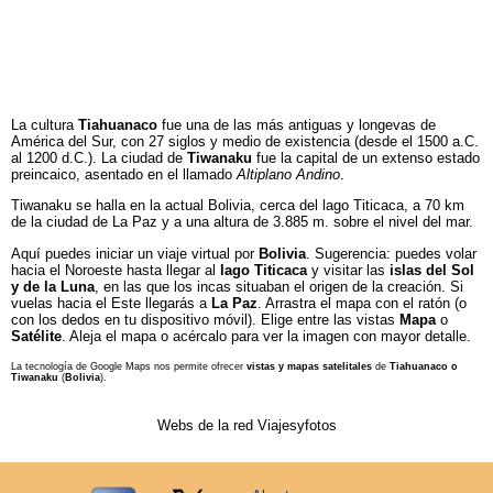
La cultura
Tiahuanaco
fue una de las más antiguas y longevas de
América del Sur, con 27 siglos y medio de existencia (desde el 1500 a.C.
al 1200 d.C.). La ciudad de
Tiwanaku
fue la capital de un extenso estado
preincaico, asentado en el llamado
Altiplano Andino
.
Tiwanaku se halla en la actual Bolivia, cerca del lago Titicaca, a 70 km
de la ciudad de La Paz y a una altura de 3.885 m. sobre el nivel del mar.
Aquí puedes iniciar un viaje virtual por
Bolivia
. Sugerencia: puedes volar
hacia el Noroeste hasta llegar al
lago Titicaca
y visitar las
islas del Sol
y de la Luna
, en las que los incas situaban el origen de la creación. Si
vuelas hacia el Este llegarás a
La Paz
. Arrastra el mapa con el ratón (o
con los dedos en tu dispositivo móvil). Elige entre las vistas
Mapa
o
Satélite
. Aleja el mapa o acércalo para ver la imagen con mayor detalle.
La tecnología de Google Maps nos permite ofrecer
vistas y mapas satelitales
de
Tiahuanaco o
Tiwanaku
(
Bolivia
).
Webs de la red Viajesyfotos