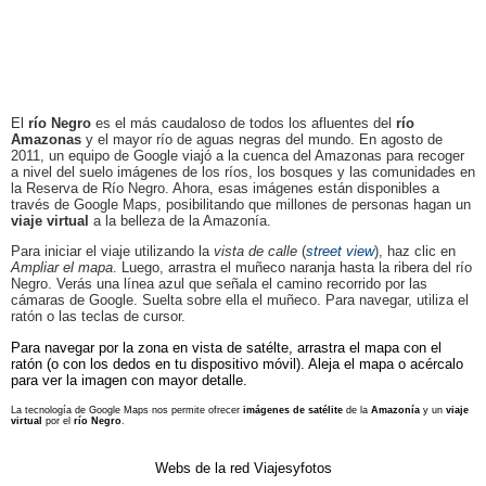
El
río Negro
es el más caudaloso de todos los afluentes del
río
Amazonas
y el mayor río de aguas negras del mundo. En agosto de
2011, un equipo de Google viajó a la cuenca del Amazonas para recoger
a nivel del suelo imágenes de los ríos, los bosques y las comunidades en
la Reserva de Río Negro. Ahora, esas imágenes están disponibles a
través de Google Maps, posibilitando que millones de personas hagan un
viaje virtual
a la belleza de la Amazonía
.
Para iniciar el viaje utilizando la
vista de calle
(
street view
), haz clic en
Ampliar el mapa
. Luego, arrastra el muñeco naranja hasta la ribera del río
Negro. Verás una línea azul que señala el camino recorrido por las
cámaras de Google. Suelta sobre ella el muñeco. Para navegar, utiliza el
ratón o las teclas de cursor.
Para navegar por la zona en vista de satélte, arrastra el mapa con el
ratón (o con los dedos en tu dispositivo móvil). Aleja el mapa o acércalo
para ver la imagen con mayor detalle.
La tecnología de Google Maps nos permite ofrecer
imágenes de satélite
de la
Amazonía
y un
viaje
virtual
por el
río Negro
.
Webs de la red Viajesyfotos