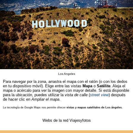
Los Angeles
Para navegar por la zona, arrastra el mapa con el ratón (o con los dedos
en tu dispositivo móvil). Elige entre las vistas
Mapa
o
Satélite
. Aleja el
mapa o acércalo para ver la imagen con mayor detalle. Si está disponible
para la ubicación, puedes utilizar la
vista de calle
(
street view
) después
de hacer clic en
Ampliar el mapa
.
La tecnología de Google Maps nos permite ofrecer
vistas y mapas satelitales de Los ángeles
.
Webs de la red Viajesyfotos