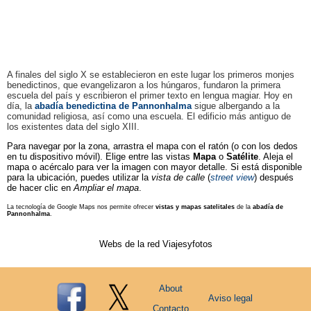
A finales del siglo X se establecieron en este lugar los primeros monjes
benedictinos, que evangelizaron a los húngaros, fundaron la primera
escuela del país y escribieron el primer texto en lengua magiar. Hoy en
día, la
abadía benedictina de Pannonhalma
sigue albergando a la
comunidad religiosa, así como una escuela. El edificio más antiguo de
los existentes data del siglo XIII.
Para navegar por la zona, arrastra el mapa con el ratón (o con los dedos
en tu dispositivo móvil). Elige entre las vistas
Mapa
o
Satélite
. Aleja el
mapa o acércalo para ver la imagen con mayor detalle. Si está disponible
para la ubicación, puedes utilizar la
vista de calle
(
street view
) después
de hacer clic en
Ampliar el mapa
.
La tecnología de Google Maps nos permite ofrecer
vistas y mapas satelitales
de la
abadía de
Pannonhalma
.
Webs de la red Viajesyfotos
About
Aviso legal
Contacto