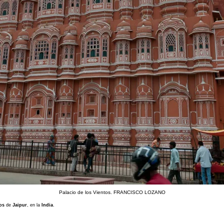
Palacio de los Vientos. FRANCISCO LOZANO
os
de
Jaipur
, en la
India
.