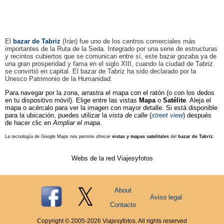
El
bazar de Tabriz
(Irán) fue uno de los centros comerciales más
importantes de la Ruta de la Seda. Integrado por una serie de estructuras
y recintos cubiertos que se comunican entre sí, este bazar gozaba ya de
una gran prosperidad y fama en el siglo XIII, cuando la ciudad de Tabriz
se convirtió en capital. El bazar de Tabriz ha sido declarado por la
Unesco Patrimonio de la Humanidad.
Para navegar por la zona, arrastra el mapa con el ratón (o con los dedos
en tu dispositivo móvil). Elige entre las vistas
Mapa
o
Satélite
. Aleja el
mapa o acércalo para ver la imagen con mayor detalle. Si está disponible
para la ubicación, puedes utilizar la
vista de calle
(
street view
) después
de hacer clic en
Ampliar el mapa
.
La tecnología de Google Maps nos permite ofrecer
vistas y mapas satelitales
del
bazar de Tabriz
.
Webs de la red Viajesyfotos
About
Aviso legal
Contacto
Copyright © 2005-
2026
Viajesyfotos. All rights reserved