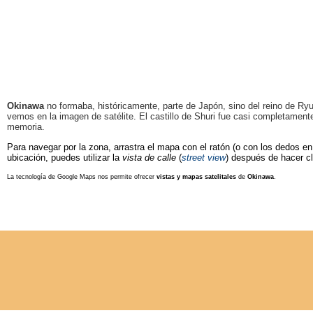
Okinawa
no formaba, históricamente, parte de Japón, sino del reino de Ryu
vemos en la imagen de satélite. El castillo de Shuri fue casi completamente 
memoria.
Para navegar por la zona, arrastra el mapa con el ratón (o con los dedos en 
ubicación, puedes utilizar la
vista de calle
(
street view
) después de hacer c
La tecnología de Google Maps nos permite ofrecer
vistas y mapas satelitales
de
Okinawa
.