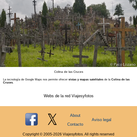
Colina de las Cruces
La tecnología de Google Maps nos permite ofrecer
vistas y mapas satelitales
de la
Colina de las
Cruces
.
Webs de la red Viajesyfotos
About
Aviso legal
Contacto
Copyright © 2005-
2026
Viajesyfotos. All rights reserved