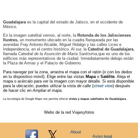
Guadalajara
es la capital del estado de Jalisco, en el occidente de
México.
En la imagen satelital vemos, al norte, la
Rotonda de los Jaliscienses
Ilustres,
un monumento ubicado en la cuadra flanqueada por las
avenidas Fray Antonio Alcalde, Miguel Hidalgo y las calles Liceo e
Independencia, en el centro histórico. Al sur, la
Catedral de Guadalajara
,
llamada
Catedral de la Asunción de María Santísima
,que es uno de los
edificios más representativos de la ciudad. Inmediatamente debajo están
la Plaza de Armas y el Palacio de Gobierno.
Para navegar por la zona, arrastra el mapa con el ratón (o con los dedos
en tu dispositivo móvil). Elige entre las vistas
Mapa
o
Satélite
. Aleja el
mapa o acércalo para ver la imagen con mayor detalle. Si está disponible
para la ubicación, puedes utilizar la
vista de calle
(
street view
) después
de hacer clic en
Ampliar el mapa
.
La tecnología de Google Maps nos permite ofrecer
vistas y mapas satelitales de Guadalajara
.
Webs de la red Viajesyfotos
About
Aviso legal