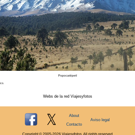
Popocatépetl
ico
.
Webs de la red Viajesyfotos
About
Aviso legal
Contacto
Copyright © 2005-
2026
Viajesyfotos. All rights reserved