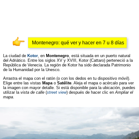
Montenegro: qué ver y hacer en 7 u 8 días
La ciudad de
Kotor
, en
Montenegro
, está situada en un puerto natural
del Adriático. Entre los siglos XV y XVIII, Kotor (Cattaro) perteneció a la
República de Venecia. La región de Kotor ha sido declarada Patrimonio
de la Humanidad por la Unesco.
Arrastra el mapa con el ratón (o con los dedos en tu dispositivo móvil).
Elige entre las vistas
Mapa
o
Satélite
. Aleja el mapa o acércalo para ver
la imagen con mayor detalle. Si está disponible para la ubicación, puedes
utilizar la
vista de calle
(
street view
) después de hacer clic en
Ampliar el
mapa
.