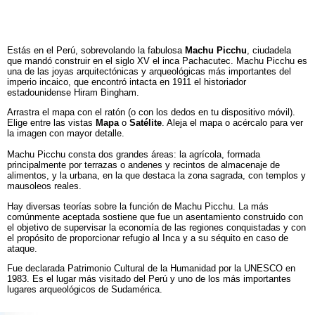
Estás en el Perú, sobrevolando la fabulosa
Machu Picchu
, ciudadela
que mandó construir en el siglo XV el inca Pachacutec. Machu Picchu es
una de las joyas arquitectónicas y arqueológicas más importantes del
imperio incaico, que encontró intacta en 1911 el historiador
estadounidense Hiram Bingham.
Arrastra el mapa con el ratón (o con los dedos en tu dispositivo móvil).
Elige entre las vistas
Mapa
o
Satélite
. Aleja el mapa o acércalo para ver
la imagen con mayor detalle.
Machu Picchu consta dos grandes áreas: la agrícola, formada
principalmente por terrazas o andenes y recintos de almacenaje de
alimentos, y la urbana, en la que destaca la zona sagrada, con templos y
mausoleos reales.
Hay diversas teorías sobre la función de Machu Picchu. La más
comúnmente aceptada sostiene que fue un asentamiento construido con
el objetivo de supervisar la economía de las regiones conquistadas y con
el propósito de proporcionar refugio al Inca y a su séquito en caso de
ataque.
Fue declarada Patrimonio Cultural de la Humanidad por la UNESCO en
1983. Es el lugar más visitado del Perú y uno de los más importantes
lugares arqueológicos de Sudamérica.