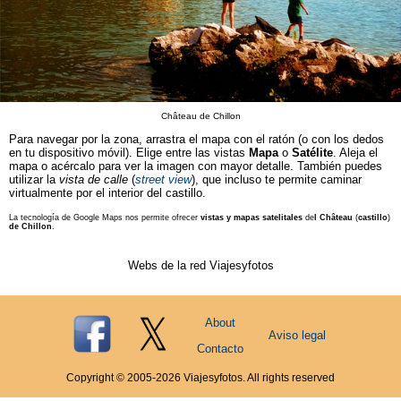
Château de Chillon
Para navegar por la zona, arrastra el mapa con el ratón (o con los dedos
en tu dispositivo móvil). Elige entre las vistas
Mapa
o
Satélite
. Aleja el
mapa o acércalo para ver la imagen con mayor detalle. También puedes
utilizar la
vista de calle
(
street view
), que incluso te permite caminar
virtualmente por el interior del castillo.
La tecnología de Google Maps nos permite ofrecer
vistas y mapas satelitales
de
l Château
(
castillo
)
de Chillon
.
Webs de la red Viajesyfotos
About
Aviso legal
Contacto
Copyright © 2005-
2026
Viajesyfotos. All rights reserved