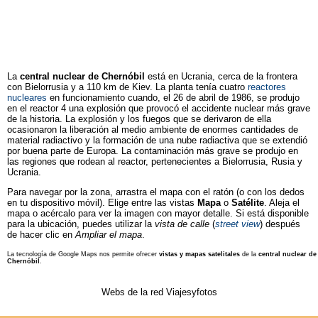
La
central nuclear de Chernóbil
está en Ucrania, cerca de la frontera
con Bielorrusia y a 110 km de Kiev. La planta tenía cuatro
reactores
nucleares
en funcionamiento cuando, el 26 de abril de 1986, se produjo
en el reactor 4 una explosión que provocó el accidente nuclear más grave
de la historia. La explosión y los fuegos que se derivaron de ella
ocasionaron la liberación al medio ambiente de enormes cantidades de
material radiactivo y la formación de una nube radiactiva que se extendió
por buena parte de Europa. La contaminación más grave se produjo en
las regiones que rodean al reactor, pertenecientes a Bielorrusia, Rusia y
Ucrania.
Para navegar por la zona, arrastra el mapa con el ratón (o con los dedos
en tu dispositivo móvil). Elige entre las vistas
Mapa
o
Satélite
. Aleja el
mapa o acércalo para ver la imagen con mayor detalle. Si está disponible
para la ubicación, puedes utilizar la
vista de calle
(
street view
) después
de hacer clic en
Ampliar el mapa
.
La tecnología de Google Maps nos permite ofrecer
vistas y mapas satelitales
de la
central nuclear de
Chernóbil
.
Webs de la red Viajesyfotos