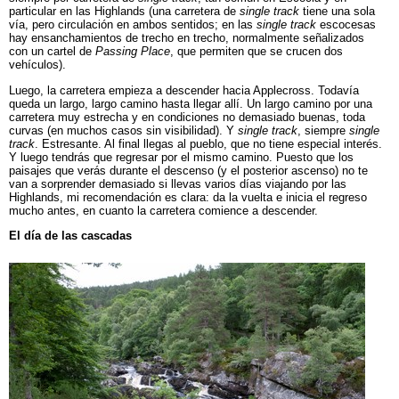
particular en las Highlands (una carretera de
single track
tiene una sola
vía, pero circulación en ambos sentidos; en las
single track
escocesas
hay ensanchamientos de trecho en trecho, normalmente señalizados
con un cartel de
Passing P
lace
, que permiten que se crucen dos
vehículos).
Luego, la carretera empieza a descender hacia Applecross. Todavía
queda un largo, largo camino hasta llegar allí. Un largo camino por una
carretera muy estrecha y en condiciones no demasiado buenas, toda
curvas (en muchos casos sin visibilidad). Y
single track
, siempre
single
track
. Estresante. Al final llegas al pueblo, que no tiene especial interés.
Y luego tendrás que regresar por el mismo camino. Puesto que los
paisajes que verás durante el descenso (y el posterior ascenso) no te
van a sorprender demasiado si llevas varios días viajando por las
Highlands, mi recomendación es clara: da la vuelta e inicia el regreso
mucho antes, en cuanto la carretera comience a descender.
El día de las cascadas