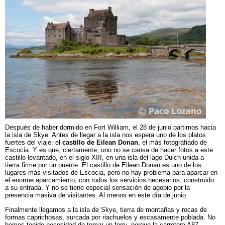
Después de haber dormido en Fort William, el 28 de junio partimos hacia
la isla de Skye. Antes de llegar a la isla nos espera uno de los platos
fuertes del viaje: el
castillo de Eilean Donan
, el más fotografiado de
Escocia. Y es que, ciertamente, uno no se cansa de hacer fotos a este
castillo levantado, en el siglo XIII, en una isla del lago Duich unida a
tierra firme por un puente. El castillo de Eilean Donan es uno de los
lugares más visitados de Escocia, pero no hay problema para aparcar en
el enorme aparcamiento, con todos los servicios necesarios, construido
a su entrada. Y no se tiene especial sensación de agobio por la
presencia masiva de visitantes. Al menos en este día de junio.
Finalmente llegamos a la isla de Skye, tierra de montañas y rocas de
formas caprichosas, surcada por riachuelos y escasamente poblada. No
hemos tenido necesidad de tomar un ferry, porque la carretera A87