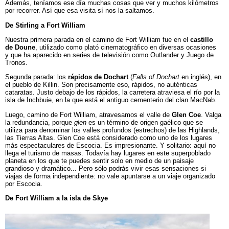
Además, teníamos ese día muchas cosas que ver y muchos kilómetros
por recorrer. Así que esa visita sí nos la saltamos.
De Stirling a Fort William
Nuestra primera parada en el camino de Fort William fue en el
castillo
de Doune
, utilizado como plató cinematográfico en diversas ocasiones
y que ha aparecido en series de televisión como Outlander y Juego de
Tronos.
Segunda parada: los
rápidos de Dochart
(
Falls of Dochart
en inglés), en
el pueblo de Killin. Son precisamente eso, rápidos, no auténticas
cataratas. Justo debajo de los rápidos, la carretera atraviesa el río por la
isla de
Inchbuie, en la que está el antiguo cementerio del clan MacNab.
Luego, camino de Fort William, atravesamos el valle de
Glen Coe
. Valga
la redundancia, porque
glen
es un término de origen gaélico que se
utiliza para denominar los valles profundos (estrechos) de las Highlands,
las Tierras Altas. Glen Coe está considerado como uno de los lugares
más espectaculares de Escocia. Es impresionante. Y solitario: aquí no
llega el turismo de masas. Todavía hay lugares en este superpoblado
planeta en los que te puedes sentir solo en medio de un paisaje
grandioso y dramático... Pero sólo podrás vivir esas sensaciones si
viajas de forma independiente: no vale apuntarse a un viaje organizado
por Escocia.
De Fort William a la isla de Skye