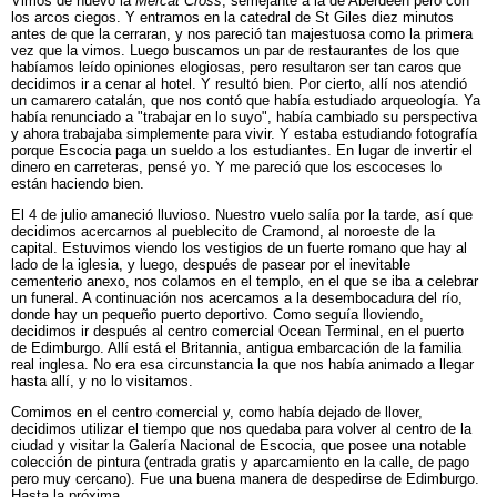
Vimos de nuevo la
Mercat Cross
, semejante a la de Aberdeen pero con
los arcos ciegos. Y entramos en la catedral de St Giles diez minutos
antes de que la cerraran, y nos pareció tan majestuosa como la primera
vez que la vimos. Luego buscamos un par de restaurantes de los que
habíamos leído opiniones elogiosas, pero resultaron ser tan caros que
decidimos ir a cenar al hotel. Y resultó bien. Por cierto, allí nos atendió
un camarero catalán, que nos contó que había estudiado arqueología. Ya
había renunciado a "trabajar en lo suyo", había cambiado su perspectiva
y ahora trabajaba simplemente para vivir. Y estaba estudiando fotografía
porque Escocia paga un sueldo a los estudiantes. En lugar de invertir el
dinero en carreteras, pensé yo. Y me pareció que los escoceses lo
están haciendo bien.
El 4 de julio amaneció lluvioso. Nuestro vuelo salía por la tarde, así que
decidimos acercarnos al pueblecito de Cramond, al noroeste de la
capital. Estuvimos viendo los vestigios de un fuerte romano que hay al
lado de la iglesia, y luego, después de pasear por el inevitable
cementerio anexo, nos colamos en el templo, en el que se iba a celebrar
un funeral. A continuación nos acercamos a la desembocadura del río,
donde hay un pequeño puerto deportivo. Como seguía lloviendo,
decidimos ir después al centro comercial Ocean Terminal, en el puerto
de Edimburgo. Allí está el Britannia, antigua embarcación de la familia
real inglesa. No era esa circunstancia la que nos había animado a llegar
hasta allí, y no lo visitamos.
Comimos en el centro comercial y, como había dejado de llover,
decidimos utilizar el tiempo que nos quedaba para volver al centro de la
ciudad y visitar la Galería Nacional de Escocia, que posee una notable
colección de pintura (entrada gratis y aparcamiento en la calle, de pago
pero muy cercano). Fue una buena manera de despedirse de Edimburgo.
Hasta la próxima.