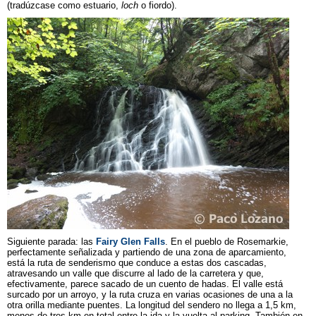
(tradúzcase como estuario,
loch
o fiordo).
Siguiente parada: las
Fairy Glen Falls
. En el pueblo de Rosemarkie,
perfectamente señalizada y partiendo de una zona de aparcamiento,
está la ruta de senderismo que conduce a estas dos cascadas,
atravesando un valle que discurre al lado de la carretera y que,
efectivamente, parece sacado de un cuento de hadas. El valle está
surcado por un arroyo, y la ruta cruza en varias ocasiones de una a la
otra orilla mediante puentes. La longitud del sendero no llega a 1,5 km,
menos de tres km en total entre la ida y la vuelta al parking. También en