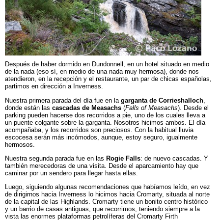
Después de haber dormido en Dundonnell, en un hotel situado en medio
de la nada (eso sí, en medio de una nada muy hermosa), donde nos
atendieron, en la recepción y el restaurante, un par de chicas españolas,
partimos en dirección a Inverness.
Nuestra primera parada del día fue en la
garganta de Corrieshalloch
,
donde están las
cascadas de Measachs
(
Falls of Measachs
). Desde el
parking pueden hacerse dos recorridos a pie, uno de los cuales lleva a
un puente colgante sobre la garganta. Nosotros hicimos ambos. El día
acompañaba, y los recorridos son preciosos. Con la habitual lluvia
escocesa serán más incómodos, aunque, estoy seguro, igualmente
hermosos.
Nuestra segunda parada fue en las
Rogie Falls
: de nuevo cascadas. Y
también merecedoras de una visita. Desde el aparcamiento hay que
caminar por un sendero para llegar hasta ellas.
Luego, siguiendo algunas recomendaciones que habíamos leído, en vez
de dirigirnos hacia Inverness lo hicimos hacia Cromarty, situada al norte
de la capital de las Highlands. Cromarty tiene un bonito centro histórico
y un barrio de casas antiguas, que recorrimos, teniendo siempre a la
vista las enormes plataformas petrolíferas del Cromarty Firth