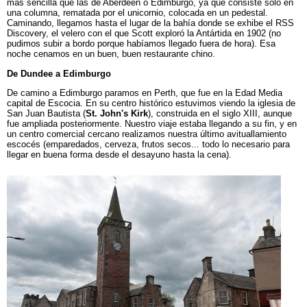
más sencilla que las de Aberdeen o Edimburgo, ya que consiste sólo en
una columna, rematada por el unicornio, colocada en un pedestal.
Caminando, llegamos hasta el lugar de la bahía donde se exhibe el RSS
Discovery, el velero con el que Scott exploró la Antártida en 1902 (no
pudimos subir a bordo porque habíamos llegado fuera de hora). Esa
noche cenamos en un buen, buen restaurante chino.
De Dundee a Edimburgo
De camino a Edimburgo paramos en Perth, que fue en la Edad Media
capital de Escocia. En su centro histórico estuvimos viendo la iglesia de
San Juan Bautista (
St. John's Kirk
), construida en el siglo XIII, aunque
fue ampliada posteriormente. Nuestro viaje estaba llegando a su fin, y en
un centro comercial cercano realizamos nuestra último avituallamiento
escocés (emparedados, cerveza, frutos secos... todo lo necesario para
llegar en buena forma desde el desayuno hasta la cena).