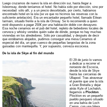
Luego cruzamos de nuevo la isla en dirección sur, hasta llegar a
Isleornsay, donde teníamos el hotel. No había sido por elección, sino por
necesidad: sólo allí, y a un precio desorbitado, por cierto, habíamos
encontrado hotel en la isla (se ve que no hicimos las reservas con la
suficiente antelación). Era un encantador pequeño hotel, llamado Eilean
Iarmain, situado frente a la isla de Ornsay. Se lo recomiendo a quien
esté dispuesto a pagar 250€ por una habitación doble con desayuno.
Esa noche cenamos en el pub del hotel, repleto de bebedores locales de
cerveza y whisky venidos quién sabe de dónde, porque no hay muchas
viviendas en los alrededores. Sólo por casualidad, y después de decir
que estábamos alojados, pudimos conseguir una mesa.Cenamos el
especial del día, un gran cuenco de pequeñas langostas de la zona
guisadas con mantequilla. Y, por supuesto, cerveza escocesa.
De la isla de Skye al fin del mundo
El 29 de junio lo vamos
a dedicar a recorrer el
noroeste de Escocia,
desde la isla de Skye
hasta las cercanías de
Ullapool. Tras atravesar
el puente que une la isla
a Gran Bretaña y dejar
atrás Kyle of Lochalsh,
llegamos a
Plockton
.
Plockton es un pequeño
pueblo pesquero situado
en una bahía de Loch
Carron, con una hilera