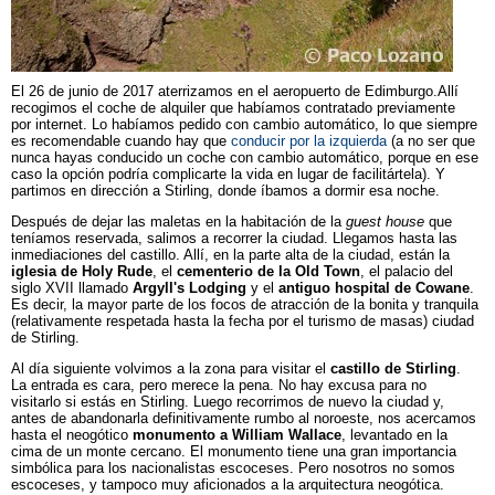
El 26 de junio de 2017 aterrizamos en el aeropuerto de Edimburgo.Allí
recogimos el coche de alquiler que habíamos contratado previamente
por internet. Lo habíamos pedido con cambio automático, lo que siempre
es recomendable cuando hay que
conducir por la izquierda
(a no ser que
nunca hayas conducido un coche con cambio automático, porque en ese
caso la opción podría complicarte la vida en lugar de facilitártela). Y
partimos en dirección a Stirling, donde íbamos a dormir esa noche.
Después de dejar las maletas en la habitación de la
guest house
que
teníamos reservada, salimos a recorrer la ciudad. Llegamos hasta las
inmediaciones del castillo. Allí, en la parte alta de la ciudad, están la
iglesia de Holy Rude
, el
cementerio de la Old Town
, el palacio del
siglo XVII llamado
Argyll's Lodging
y el
antiguo hospital de Cowane
.
Es decir, la mayor parte de los focos de atracción de la bonita y tranquila
(relativamente respetada hasta la fecha por el turismo de masas) ciudad
de Stirling.
Al día siguiente volvimos a la zona para visitar el
castillo de Stirling
.
La entrada es cara, pero merece la pena. No hay excusa para no
visitarlo si estás en Stirling. Luego recorrimos de nuevo la ciudad y,
antes de abandonarla definitivamente rumbo al noroeste, nos acercamos
hasta el neogótico
monumento a William Wallace
, levantado en la
cima de un monte cercano. El monumento tiene una gran importancia
simbólica para los nacionalistas escoceses. Pero nosotros no somos
escoceses, y tampoco muy aficionados a la arquitectura neogótica.