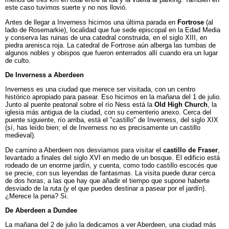
este caso tuvimos suerte y no nos llovió.
Antes de llegar a Inverness hicimos una última parada en
Fortrose
(al
lado de Rosemarkie), localidad que fue sede episcopal en la Edad Media
y conserva las ruinas de una catedral construida, en el siglo XIII, en
piedra arenisca roja. La catedral de Fortrose aún alberga las tumbas de
algunos nobles y obispos que fueron enterrados allí cuando era un lugar
de culto.
De Inverness a Aberdeen
Inverness es una ciudad que merece ser visitada, con un centro
histórico apropiado para pasear. Eso hicimos en la mañana del 1 de julio.
Junto al puente peatonal sobre el río Ness está la
Old High Church
, la
iglesia más antigua de la ciudad, con su cementerio anexo. Cerca del
puente siguiente, río arriba, está el "castillo" de Inverness, del siglo XIX
(sí, has leído bien; el de Inverness no es precisamente un castillo
medieval).
De camino a Aberdeen nos desviamos para visitar el
castillo de Fraser
,
levantado a finales del siglo XVI en medio de un bosque. El edificio está
rodeado de un enorme jardín, y cuenta, como todo castillo escocés que
se precie, con sus leyendas de fantasmas. La visita puede durar cerca
de dos horas, a las que hay que añadir el tiempo que supone haberte
desviado de la ruta (y el que puedes destinar a pasear por el jardín).
¿Merece la pena? Si.
De Aberdeen a Dundee
La mañana del 2 de julio la dedicamos a ver Aberdeen, una ciudad más