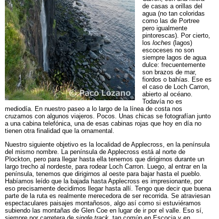
de casas a orillas del
agua (no tan coloridas
como las de Portree
pero igualmente
pintorescas). Por cierto,
los
loches
(lagos)
escoceses no son
siempre lagos de agua
dulce: frecuentemente
son brazos de mar,
fiordos o bahías. Ese es
el caso de Loch Carron,
abierto al océano.
Todavía no es
mediodía. En nuestro paseo a lo largo de la línea de costa nos
cruzamos con algunos viajeros. Pocos. Unas chicas se fotografían junto
a una cabina telefónica, una de esas cabinas rojas que hoy en día no
tienen otra finalidad que la ornamental.
Nuestro siguiente objetivo es la localidad de Applecross, en la península
del mismo nombre. La península de Applecross está al norte de
Plockton, pero para llegar hasta ella tenemos que dirigirnos durante un
largo trecho al nordeste, para rodear Loch Carron. Luego, al entrar en la
península, tenemos que dirigirnos al oeste para bajar hasta el pueblo.
Habíamos leído que la bajada hasta Applecross es impresionante, por
eso precisamente decidimos llegar hasta allí. Tengo que decir que buena
parte de la ruta es realmente merecedora de ser recorrida. Se atraviesan
espectaculares paisajes montañosos, algo así como si estuviéramos
subiendo las montañas de Glen Coe en lugar de ir por el valle. Eso sí,
siempre por carretera de
single track
, tan común en Escocia y en