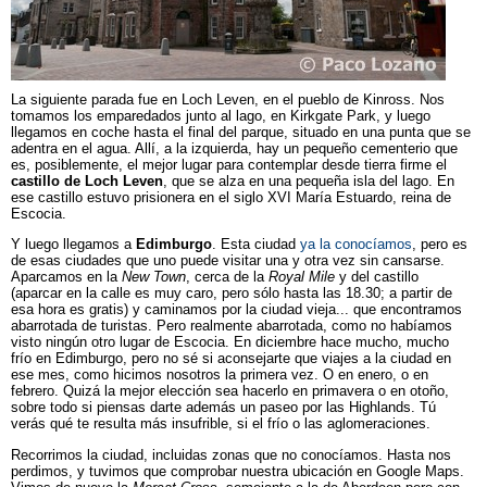
La siguiente parada fue en Loch Leven, en el pueblo de Kinross. Nos
tomamos los emparedados junto al lago, en Kirkgate Park, y luego
llegamos en coche hasta el final del parque, situado en una punta que se
adentra en el agua. Allí, a la izquierda, hay un pequeño cementerio que
es, posiblemente, el mejor lugar para contemplar desde tierra firme el
castillo de Loch Leven
, que se alza en una pequeña isla del lago. En
ese castillo estuvo prisionera en el siglo XVI María Estuardo, reina de
Escocia.
Y luego llegamos a
Edimburgo
. Esta ciudad
ya la conocíamos
, pero es
de esas ciudades que uno puede visitar una y otra vez sin cansarse.
Aparcamos en la
New Town
, cerca de la
Royal Mile
y del castillo
(aparcar en la calle es muy caro, pero sólo hasta las 18.30; a partir de
esa hora es gratis) y caminamos por la ciudad vieja... que encontramos
abarrotada de turistas. Pero realmente abarrotada, como no habíamos
visto ningún otro lugar de Escocia. En diciembre hace mucho, mucho
frío en Edimburgo, pero no sé si aconsejarte que viajes a la ciudad en
ese mes, como hicimos nosotros la primera vez. O en enero, o en
febrero. Quizá la mejor elección sea hacerlo en primavera o en otoño,
sobre todo si piensas darte además un paseo por las Highlands. Tú
verás qué te resulta más insufrible, si el frío o las aglomeraciones.
Recorrimos la ciudad, incluidas zonas que no conocíamos. Hasta nos
perdimos, y tuvimos que comprobar nuestra ubicación en Google Maps.