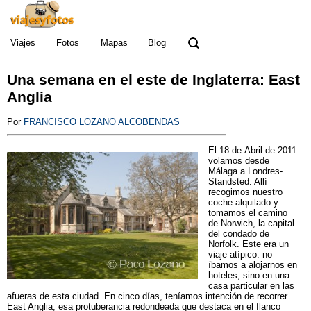
Viajes
Fotos
Mapas
Blog
Una semana en el este de Inglaterra
: East
Anglia
Por
FRANCISCO LOZANO ALCOBENDAS
El 18 de Abril de 2011
volamos desde
Málaga a Londres-
Standsted. Allí
recogimos nuestro
coche alquilado y
tomamos el camino
de Norwich, la capital
del condado de
Norfolk. Este era un
viaje atípico: no
íbamos a alojarnos en
hoteles, sino en una
casa particular en las
afueras de esta ciudad. En cinco días, teníamos intención de recorrer
East Anglia, esa protuberancia redondeada que destaca en el flanco