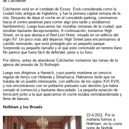
de Colchester.
Colchester está en el condado de Essex. Está considerada como la
ciudad más antigua de Inglaterra, y fue la primera capital romana de la
isla. Después de dejar el coche en el consabido parking, caminamos
hacia el centro peatonal para comer algo (era tarde y estábamos
hambrientos). Luego buscamos las murallas romanas de la ciudad, que
resultan bastante decepcionantes. A continuación, tomamos High
Street, en la que destaca el Red Lion Hotel, situado en un edificio del
siglo XV. Un poco más allá dejamos High Street para encaminarnos al
castillo normando, que está protegido por un pequeño parque.
Sorprende su pequeño tamaño y el que esté construido en terreno llano.
No parece que fuera fácil de defender, pese a su foso.
Por último, antes de abandonar Colchester visitamos las ruinas de la
iglesia del priorato de St Botholph.
Luego nos dirigimos a Harwich, cuyo puerto mantiene un servicio
regular de ferrys con Holanda y Dinamarca. Habíamos leído que se
trataba de un pueblo interesante, con edificios de los siglos XVI-XVIII,
y nos encontramos con un poblacho portuario casi desierto (ya había
cerrado el comercio) y bastante descuidado. La pequeña estación de
ferrocarril junto a la que aparcamos el coche estaba semiabandonada y
llena de basura.
Holkham y los Broads
22-4-2011. Por la
mañana fuimos a
Holkham, en la costa
norte de Norfolk.