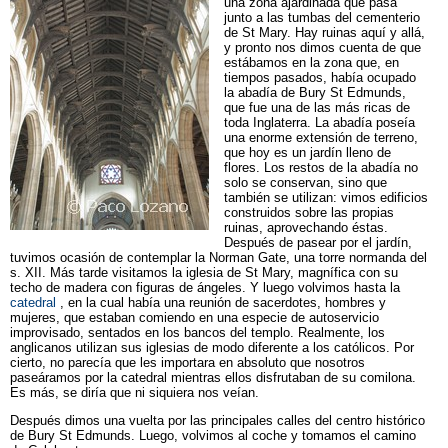
una zona ajardinada que pasa
junto a las tumbas del cementerio
de St Mary. Hay ruinas aquí y allá,
y pronto nos dimos cuenta de que
estábamos en la zona que, en
tiempos pasados, había ocupado
la abadía de Bury St Edmunds,
que fue una de las más ricas de
toda Inglaterra. La abadía poseía
una enorme extensión de terreno,
que hoy es un jardín lleno de
flores. Los restos de la abadía no
solo se conservan, sino que
también se utilizan: vimos edificios
construidos sobre las propias
ruinas, aprovechando éstas.
Después de pasear por el jardín,
tuvimos ocasión de contemplar la Norman Gate, una torre normanda del
s. XII. Más tarde visitamos la iglesia de St Mary, magnífica con su
techo de madera con figuras de ángeles. Y luego volvimos hasta la
catedral
, en la cual había una reunión de sacerdotes, hombres y
mujeres, que estaban comiendo en una especie de autoservicio
improvisado, sentados en los bancos del templo. Realmente, los
anglicanos utilizan sus iglesias de modo diferente a los católicos. Por
cierto, no parecía que les importara en absoluto que nosotros
paseáramos por la catedral mientras ellos disfrutaban de su comilona.
Es más, se diría que ni siquiera nos veían.
Después dimos una vuelta por las principales calles del centro histórico
de Bury St Edmunds. Luego, volvimos al coche y tomamos el camino