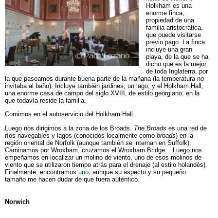
Holkham es una
enorme finca,
propiedad de una
familia aristocrática,
que puede visitarse
previo pago. La finca
incluye una gran
playa, de la que se ha
dicho que es la mejor
de toda Inglaterra, por
la que paseamos durante buena parte de la mañana (la temperatura no
invitaba al baño). Incluye también jardines, un lago, y el Holkham Hall,
una enorme casa de campo del siglo XVIII, de estilo georgiano, en la
que todavía reside la familia.
Comimos en el autoservicio del Holkham Hall.
Luego nos dirigimos a la zona de los Broads.
The Broads
es una red de
ríos navegables y lagos (conocidos localmente como
broads
) en la
región oriental de Norfolk (aunque también se internan en Suffolk).
Caminamos por Wroxham, cruzamos el Wroxham Bridge... Luego nos
empeñamos en localizar un molino de viento, uno de esos molinos de
viento que se utilizaron tiempo atrás para el drenaje (al estilo holandés).
Finalmente, encontramos
uno
, aunque su aspecto y su pequeño
tamaño me hacen dudar de que fuera auténtico.
Norwich