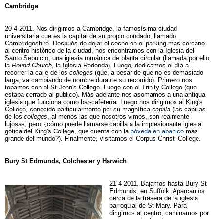
Cambridge
20-4-2011. Nos dirigimos a Cambridge, la famosísima ciudad
universitaria que es la capital de su propio condado, llamado
Cambridgeshire. Después de dejar el coche en el parking más cercano
al centro histórico de la ciudad, nos encontramos con la Iglesia del
Santo Sepulcro, una iglesia románica de planta circular (llamada por ello
la
Round Church
, la Iglesia Redonda). Luego, dedicamos el día a
recorrer la calle de los
colleges
(que, a pesar de que no es demasiado
larga, va cambiando de nombre durante su recorrido). Primero nos
topamos con el St John's College. Luego con el Trinity College (que
estaba cerrado al público). Más adelante nos asomamos a una antigua
iglesia que funciona como bar-cafetería. Luego nos dirigimos al King's
College, conocido particularmente por su magnífica
capilla
(las capillas
de los
colleges
, al menos las que nosotros vimos, son realmente
lujosas; pero ¿cómo puede llamarse capilla a la impresionante iglesia
gótica del King's College, que cuenta con la
bóveda en abanico
más
grande del mundo?). Finalmente, visitamos el Corpus Christi College.
Bury St Edmunds, Colchester y Harwich
21-4-2011. Bajamos
hasta Bury St
Edmunds, en Suffolk. Aparcamos
cerca de la trasera de la iglesia
parroquial de St Mary. Para
dirigirnos al centro, caminamos por