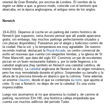
oriental de Gran Bretaña, por encima de Londres. El nombre de la
región se debe a que, a grosso modo, coincide con el territorio que
abarcaba, en la época anglosajona, el antiguo reino de los anglos.
Norwich
19-4-2011. Dejamos el coche en un parking del centro histórico de
Norwich (por supuesto, sería ilusorio pensar que allí puede aparcarse
gratis; sin embargo, hay muchos parkings perfectamente situados y
con plazas disponibles). Paseamos por el alegre y bullicioso centro de
la ciudad. Hacía sol, y la temperatura era muy agradable. De nuestro
recorrido matinal, destacaré la
Royal Arcade
, un centro comercial de
estilo
art nouveau
que cuenta con elegantes tiendas, y la iglesia de St
Peter Mancroft, que data del siglo XV. Comimos un par de excelentes
pizzas en un buen restaurante italiano y, por la tarde llegamos a la
catedral anglicana (hay también en Norwich una catedral católica, de
menor interés). La
catedral
anglicana de Norwich es de origen románico,
pero fue muy remodelada durante el gótico. Sorprenden su tamaño y la
altura de la preciosa bóveda en abanico que la culmina. Tiene además
un enorme
claustro
, desde el que se contempla su
torre
, que apunta al
cielo. Si vas a Norwich, no dejes de ver la catedral. Es una visita
imprescindible.
Luego nos asomamos al río que atraviesa la ciudad y, de camino al
parking, recorrimos Elm Hill, una histórica calleja empedrada que
cuenta con muchos edificios del período Tudor.