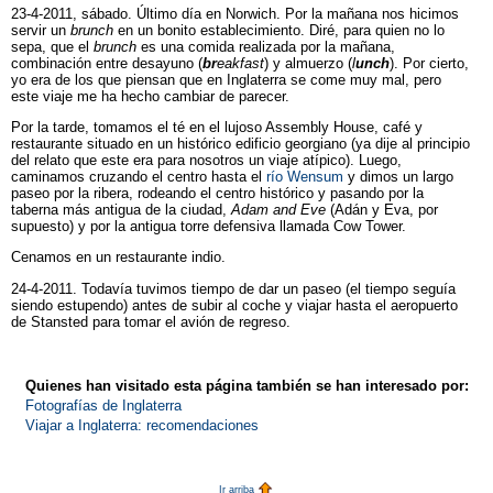
23-4-2011, sábado. Último día en Norwich. Por la mañana nos hicimos
servir un
brunch
en un bonito establecimiento. Diré, para quien no lo
sepa, que el
brunch
es una comida realizada por la mañana,
combinación entre desayuno (
br
eakfast
) y almuerzo (
l
unch
). Por cierto,
yo era de los que piensan que en Inglaterra se come muy mal, pero
este viaje me ha hecho cambiar de parecer.
Por la tarde, tomamos el té en el lujoso Assembly House, café y
restaurante situado en un histórico edificio georgiano (ya dije al principio
del relato que este era para nosotros un viaje atípico). Luego,
caminamos cruzando el centro hasta el
río Wensum
y dimos un largo
paseo por la ribera, rodeando el centro histórico y pasando por la
taberna más antigua de la ciudad,
Adam and Eve
(Adán y Eva, por
supuesto) y por la antigua torre defensiva llamada Cow Tower.
Cenamos en un restaurante indio.
24-4-2011. Todavía tuvimos tiempo de dar un paseo (el tiempo seguía
siendo estupendo) antes de subir al coche y viajar hasta el aeropuerto
de Stansted para tomar el avión de regreso.
Quienes han visitado esta página también se han interesado por:
Fotografías de Inglaterra
Viajar a Inglaterra: recomendaciones
Ir arriba