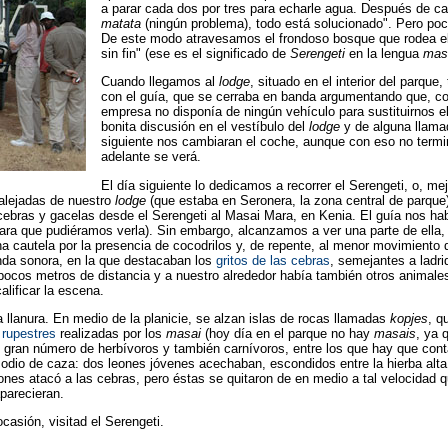
a parar cada dos por tres para echarle agua. Después de ca
matata
(ningún problema), todo está solucionado". Pero po
De este modo atravesamos el frondoso bosque que rodea el 
sin fin" (ese es el significado de
Serengeti
en la lengua
mas
Cuando llegamos al
lodge
, situado en el interior del parqu
con el guía, que se cerraba en banda argumentando que, 
empresa no disponía de ningún vehículo para sustituirnos 
bonita discusión en el vestíbulo del
lodge
y de alguna llamad
siguiente nos cambiaran el coche, aunque con eso no term
adelante se verá.
El día siguiente lo dedicamos a recorrer el Serengeti, o, m
alejadas de nuestro
lodge
(que estaba en Seronera, la zona central de parque)
ebras y gacelas desde el Serengeti al Masai Mara, en Kenia. El guía nos ha
para que pudiéramos verla). Sin embargo, alcanzamos a ver una parte de ella
cautela por la presencia de cocodrilos y, de repente, al menor movimiento de
nda sonora, en la que destacaban los
gritos de las cebras
, semejantes a ladr
pocos metros de distancia y a nuestro alrededor había también otros animale
lificar la escena.
 llanura. En medio de la planicie, se alzan islas de rocas llamadas
kopjes
, q
 rupestres
realizadas por los
masai
(hoy día en el parque no hay
masais
, ya 
 gran número de herbívoros y también carnívoros, entre los que hay que cont
dio de caza: dos leones jóvenes acechaban, escondidos entre la hierba alta,
eones atacó a las cebras, pero éstas se quitaron de en medio a tal velocidad q
parecieran.
asión, visitad el Serengeti.