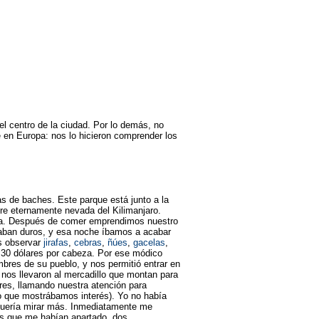
del centro de la ciudad. Por lo demás, no
e en Europa: nos lo hicieron comprender los
as de baches. Este parque está junto a la
bre eternamente nevada del Kilimanjaro.
bla. Después de comer emprendimos nuestro
ltaban duros, y esa noche íbamos a acabar
os observar
jirafas
,
cebras
,
ñúes
,
gacelas
,
 30 dólares por cabeza. Por ese módico
bres de su pueblo, y nos permitió entrar en
 nos llevaron al mercadillo que montan para
res, llamando nuestra atención para
 lo que mostrábamos interés). Yo no había
 quería mirar más. Inmediatamente me
tos que me habían apartado, dos