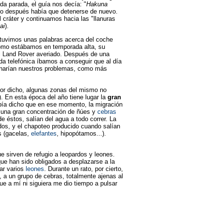
da parada, el guía nos decía: "
Hakuna
co después había que detenerse de nuevo.
cráter y continuamos hacia las "llanuras
ai
).
e, tuvimos unas palabras acerca del coche
como estábamos en temporada alta, su
el Land Rover averiado. Después de una
a telefónica íbamos a conseguir que al día
inarían nuestros problemas, como más
ejor dicho, algunas zonas del mismo no
. En esta época del año tiene lugar la
gran
bía dicho que en ese momento, la migración
, una gran concentración de ñúes y
cebras
 éstos, salían del agua a todo correr. La
idos, y el chapoteo producido cuando salían
s (gacelas,
elefantes
, hipopótamos...).
ue sirven de refugio a leopardos y leones.
que han sido obligados a desplazarse a la
ar varios
leones
. Durante un rato, por cierto,
 a un grupo de cebras, totalmente ajenas al
ue a mí ni siguiera me dio tiempo a pulsar