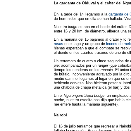
La garganta de Olduvai y el cráter del Ng
En la tarde del 14 llegamos a la
garganta de 
de homínidos que en ella se han hallado. Vis
Nuestro
lodge
estaba en el borde del cráter. D
entre 16 y 20 km. de diámetro, alberga una s
En la mañana del 15 bajamos al cráter y lo 
rosas
en el lago y un grupo de
leones de mel
hienas esperaban a que el combate se resolv
el diente en los cuartos traseros de uno de 
Un terremoto de cuatro o cinco segundos de 
pie
: acompañados por un
ranger
(que cobraba 
tiempo los senderos de los
masais
. El único
de búfalo, inconveniente agravado por la circu
medio camino llegamos al lugar en que se en
bebiendo cerveza. Nos hicieron pasar al inte
una chabola de chapa metálica (el bar) y dos
En el
Ngorongoro Sopa Lodge
, un empleado a
noche, nuestro escolta nos dijo que había el
me enteré hasta la mañana siguiente).
Nairobi
El 16 de julio teníamos que regresar a Nairo
fallaba la dirección. Poco después, la caja d