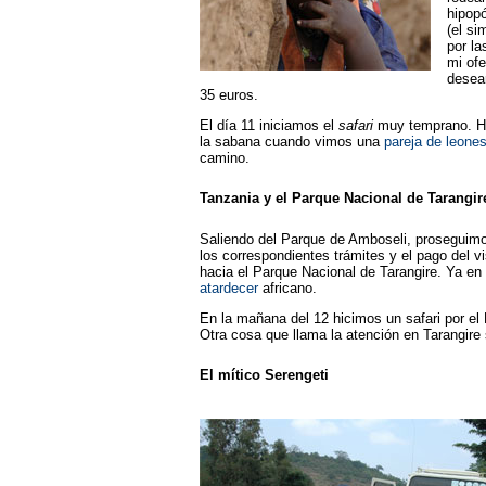
hipopó
(el si
por l
mi ofe
desear
35 euros.
El día 11 iniciamos el
safari
muy temprano. Ha
la sabana cuando vimos una
pareja de leone
camino.
Tanzania y el Parque Nacional de Tarangir
Saliendo del Parque de Amboseli, proseguimo
los correspondientes trámites y el pago del
hacia el Parque Nacional de Tarangire. Ya en
atardecer
africano.
En la mañana del 12 hicimos un safari por el
Otra cosa que llama la atención en Tarangire
El mítico Serengeti