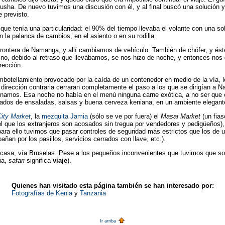
usha. De nuevo tuvimos una discusión con él, y al final buscó una solución 
e previsto.
que tenía una particularidad: el 90% del tiempo llevaba el volante con una so
a palanca de cambios, en el asiento o en su rodilla.
rontera de Namanga, y allí cambiamos de vehículo. También de chófer, y ést
ino, debido al retraso que llevábamos, se nos hizo de noche, y entonces nos
rección.
botellamiento provocado por la caída de un contenedor en medio de la vía, 
dirección contraria cerraran completamente el paso a los que se dirigían a Na
cenamos. Esa noche no había en el menú ninguna carne exótica, a no ser que
añados de ensaladas, salsas y buena cerveza keniana, en un ambiente elegant
City Market
, la
mezquita Jamia
(sólo se ve por fuera) el
Masai Market
(un fias
l que los extranjeros son acosados sin tregua por vendedores y pedigüeños),
para ello tuvimos que pasar controles de seguridad más estrictos que los de 
ñan por los pasillos, servicios cerrados con llave, etc.).
casa, vía Bruselas. Pese a los pequeños inconvenientes que tuvimos que sop
ia,
safari
significa
viaje
).
Quienes han visitado esta página también se han interesado por:
Fotografías de Kenia
y
Tanzania
Ir arriba