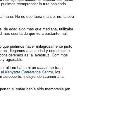
y pudimos reemprender la ruta habiendo
la mano. No es que fuera manco, no: la otra
e, de edad algo más que mediana, utilizaba
 dimos cuenta de que veía bastante mal.
lo que pudimos hacer milagrosamente justo
irobi, llegamos a la ciudad y nos dirigimos
 consideremos así al avestruz. Comimos
e y agradable.
co: allí no había ni un
masai
; se trata
 el
Kenyatta Conference Centre
, los
un aeropuerto, incluyendo scanner a la
ortar, el
safari
había sido memorable (en