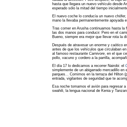
hasta que llegara un nuevo vehículo desde Ar
esperado sólo la mitad del tiempo inicialment
El nuevo coche lo conducía un nuevo chófer, 
mano la llevaba permanentemente apoyada en l
Tras comer en Arusha continuamos hasta la f
las dos manos para conducir. Pero en el cam
Bueno, siempre era mejor que llevar rota la di
Después de atravesar un enorme y caótico em
antes de que los vehículos que circulaban en 
al famoso restaurante
Carnivore
, en el que 
pollo, vacuno y cordero a la parrilla, acomp
El día 17 lo dedicamos a recorrer Nairobi: el
simplemente de un abigarrado mercadillo en e
parques... Comimos en la terraza del Hilton (
entrada, vigilantes de seguridad que te acompa
Esa noche tomamos el avión para regresar a 
swahili, la lengua nacional de Kenia y Tanzan