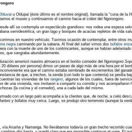
orongoro
Olduvai
u Oldupai (éste último es el nombre original), llamada la "cuna de la 
itamos el museo y continuamos el camino hacia el cráter del Ngorongoro.
esde allí se contempla un espectáculo grandioso: nos rodea una espesa selva tr
abana semidesértica, un gran lago y bosques de acacias repletos de vida salv
recorrimos en nuestro vehículo. Tuvimos ocasión de contemplar, entre otros 
ena negra
caminando por la sabana. Al final del safari vimos dos
búfalos enza
iera con la muerte de uno de los contrincantes, aunque se habían adelantado
ellos, que sangraba abundantemente.
duración amenizó nuestro almuerzo en el bonito comedor del
Ngorongoro Sop
20 dólares por persona) dimos un paseo de algo más de una hora por el borde 
 inconveniente era que el camino estaba sembrado de excrementos del ganado
nstancia de que, a trechos, la senda (con todo lo que contenía) se perdía bajo
cuentran las viviendas de los
rangers
, algunos de los cuales, fuera de serv
rior de una vivienda, nos invitaron a compartir su comida y nos acompañaron
 chozas (la cocina y el comedor), una a cada lado del mismo.
rmado con un largo palo acompaña a la clientes que, de noche, a cielo descub
efantes y búfalos muy cerca. Luego, se produjo otro terremoto (aunque la ver
bi, vía Arusha y Namanga. No llevábamos todavía un gran trecho recorrido cu
e cambios dijo basta, y quedó claro que era imposible continuar el viaje. El 