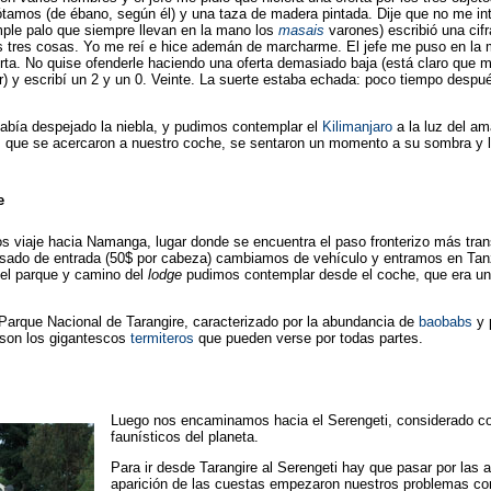
tamos (de ébano, según él) y una taza de madera pintada. Dije que no me in
mple palo que siempre llevan en la mano los
masais
varones) escribió una cifr
as tres cosas. Yo me reí e hice ademán de marcharme. El jefe me puso en la 
rta. No quise ofenderle haciendo una oferta demasiado baja (está claro que m
) y escribí un 2 y un 0. Veinte. La suerte estaba echada: poco tiempo despué
bía despejado la niebla, y pudimos contemplar el
Kilimanjaro
a la luz del a
s
que se acercaron a nuestro coche, se sentaron un momento a su sombra y l
e
s viaje hacia Namanga, lugar donde se encuentra el paso fronterizo más tra
 visado de entrada (50$ por cabeza) cambiamos de vehículo y entramos en T
 el parque y camino del
lodge
pudimos contemplar desde el coche, que era u
 Parque Nacional de Tarangire, caracterizado por la abundancia de
baobabs
y 
 son los gigantescos
termiteros
que pueden verse por todas partes.
Luego nos encaminamos hacia el Serengeti, considerado c
faunísticos del planeta.
Para ir desde Tarangire al Serengeti hay que pasar por las a
aparición de las cuestas empezaron nuestros problemas con