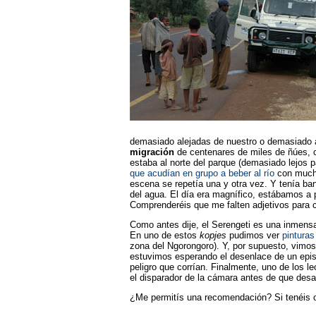
demasiado alejadas de nuestro o demasiado 
migración
de centenares de miles de ñúes, c
estaba al norte del parque (demasiado lejos 
que acudían en grupo a beber al río
con mucha 
escena se repetía una y otra vez. Y tenía ba
del agua. El día era magnífico, estábamos a 
Comprenderéis que me falten adjetivos para ca
Como antes dije, el Serengeti es una inmensa
En uno de estos
kopjes
pudimos ver
pinturas
zona del Ngorongoro). Y, por supuesto, vimos
estuvimos esperando el desenlace de un episo
peligro que corrían. Finalmente, uno de los l
el disparador de la cámara antes de que desa
¿Me permitís una recomendación? Si tenéis oc