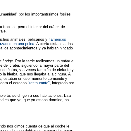
Humanidad" por los importantísimos fósiles
opical, pero el interior del cráter, de
aje.
muchos animales, pelícanos y
flamencos
rzados en una pelea
. A cierta distancia, las
 a los acontecimientos y ya habían hincado
a Lodge
. Por la tarde realizamos un
safari a
del cráter, siguiendo la mayor parte del
 de éstos, y a veces también de elefante y
 la hierba, que nos llegaba a la cintura. A
icio, estaban en ese momento comiendo y
 hasta el cercano
"restaurante"
, integrado por
ierto, se dirigen a sus habitaciones. Esa
dad es que yo, que ya estaba dormido, no
ando nos dimos cuenta de que al coche le
guía nos dijo que debíamos esperar dos horas