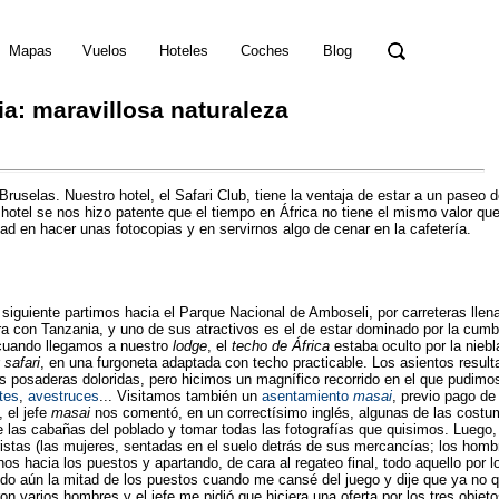
Mapas
Vuelos
Hoteles
Coches
Blog
ia: maravillosa naturaleza
Bruselas. Nuestro hotel, el Safari Club, tiene la ventaja de estar a un paseo 
hotel se nos hizo patente que el tiempo en África no tiene el mismo valor qu
ad en hacer unas fotocopias y en servirnos algo de cenar en la cafetería.
 siguiente partimos hacia el Parque Nacional de Amboseli, por carreteras llen
ra con Tanzania, y uno de sus atractivos es el de estar dominado por la cum
cuando llegamos a nuestro
lodge
, el
techo de África
estaba oculto por la nie
r
safari
, en una furgoneta adaptada con techo practicable. Los asientos resu
s posaderas doloridas, pero hicimos un magnífico recorrido en el que pudim
tes
,
avestruces
... Visitamos también un
asentamiento
masai
, previo pago de
, el jefe
masai
nos comentó, en un correctísimo inglés, algunas de las costum
 las cabañas del poblado y tomar todas las fotografías que quisimos. Luego,
ristas (las mujeres, sentadas en el suelo detrás de sus mercancías; los homb
nos hacia los puestos y apartando, de cara al regateo final, todo aquello por
rido aún la mitad de los puestos cuando me cansé del juego y dije que ya no
on varios hombres y el jefe me pidió que hiciera una oferta por los tres obje