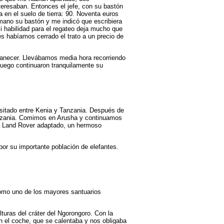
teresaban. Entonces el jefe, con su bastón
a en el suelo de tierra: 90. Noventa euros
mano su bastón y me indicó que escribiera
i habilidad para el regateo deja mucho que
s habíamos cerrado el trato a un precio de
manecer. Llevábamos media hora recorriendo
uego continuaron tranquilamente su
nsitado entre Kenia y Tanzania. Después de
anzania. Comimos en Arusha y continuamos
n Land Rover adaptado, un hermoso
por su importante población de elefantes.
omo uno de los mayores santuarios
lturas del cráter del Ngorongoro. Con la
 el coche, que se calentaba y nos obligaba