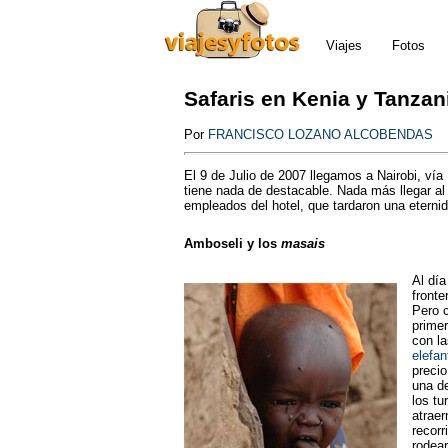
Viajes
Fotos
Safaris en Kenia y Tanzan
Por
FRANCISCO LOZANO ALCOBENDAS
El 9 de Julio de 2007 llegamos a Nairobi, vía 
tiene nada de destacable. Nada más llegar al 
empleados del hotel, que tardaron una eternid
Amboseli y los
masais
Al día
fronte
Pero 
prime
con la
elefan
precio
una de
los tu
atraer
recor
rodear