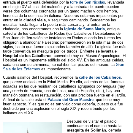
entrada al puerto está defendida por la
torre de San Nicolás
, levantada
en el siglo XV al final del malecón, y a la entrada del puerto pueden
verse dos columnas coronadas por un gamo macho y otro hembra,
herencia de la dominación italiana. Nosotros estamos impacientes por
entrar en la
ciudad vieja
, y seguimos caminando. Bordeamos las
murallas hasta llegar a la puerta más cercana y, al entrar en la
ciudadela, nos encontramos con la
iglesia de Santa María
, antigua
catedral de los Caballeros de Rodas (los Caballeros Hospitalarios de
San Juan de Jerusalén se instalaron en Rodas cuando los turcos les
obligaron a abandonar Palestina; permanecieron en la isla más de dos
siglos, hasta que fueron expulsados también de allí). La iglesia fue más
tarde convertida en mezquita por los turcos. Enfrente se levanta el
Hospital de los Caballeros
, convertido hoy en Museo Arqueológico. El
Hospital es un imponente edificio del siglo XV. En las antiguas celdas,
cada una con su chimenea, se exhiben las piezas del museo. La
Gran
Sala de los Enfermos
es impresionante.
Cuando salimos del Hospital, recorremos la
calle de los Caballeros
,
que parece anclada en la Edad Media. En ella, además de las famosas
posadas
en las que residían los caballeros agrupados por
lenguas
(hay
una
posada
de Francia, una de Italia, una de España, etc.), hay una
mansión otomana en restauración, con una preciosa fuente en el jardín.
Al final de la calle está el
Palacio del Gran Maestre
, que tiene muy
buen aspecto. Y es que no es tan viejo como debería, puesto que fue
destruido por una explosión en el siglo XIX y reconstruido por los
italianos en el XX.
Después de visitar el palacio,
continuamos el camino hasta la
mezquita de Solimán
, cerrada