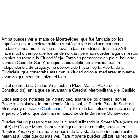
Arriba puedes ver el mapa de
Montevideo
, que fue fundada por los
españoles en un enclave militar estratégico y custodiada por una
ciudadela. Sus murallas fueron levantadas a mediados del siglo XVIII.
Hace mucho tiempo que fueron demolidas, pero aún quedan algunos restos
visibles en torno a la Ciudad Vieja. También permanece en pie el baluarte
llamado Cubo del Sur. Y, aunque la ciudadela fue demolida tras la
independencia de Uruguay, ha sobrevivido hasta hoy la Puerta de la
Ciudadela, que conectaba ésta con la ciudad colonial mediante un puente
levadizo que permitía salvar el foso.
En el centro de la Ciudad Vieja está la Plaza Matriz (Plaza de la
Constitución), en la que se levantan la Catedral Metropolitana y el Cabildo.
Otros edificios notables de Montevideo, aparte de los citados, son el
Palacio Legislativo, la Intendencia Municipal, el Palacio Piria, la Sede del
Mercosur y el
estadio Centenario
. Y la Torre de las Telecomunicaciones y
el palacio Salvo, que dominan el horizonte de la Bahía de Montevideo.
Puedes dar un paseo virtual por la ciudad utilizando la
Street View
(vista de
calle) de Google Maps. Para ver imágenes a pie de calle, haz clic en
Ampliar el mapa
y arrastra el símbolo de la vista de calle (el hombrecito
naranja) al lugar que quieras ver. Para moverte puedes utilizar las teclas de