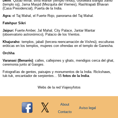
Delhi
: Qutab Minar, Birla Mandir (templo hindú), Gurdwara Bangla Sahib
(templo sij), Jama Masjid (Mezquita del Viernes),
Rashtrapati Bhavan
(Casa Presidencial), Puerta de la India.
Agra:
el Taj Mahal, el Fuerte Rojo, panorama del Taj Mahal.
Fatehpur Sikri
Jaipur:
Fuerte Amber, Jal Mahal, City Palace,
Jantar Mantar
(observatorio astronómico), Palacio de los Vientos.
Khajuraho
: templos, jabalí (tercera reencarnación de Vishnú), esculturas
eróticas en los templos, mujeres con ofrendas en el templo de Ganesha.
Orchha
Varanasi (Benarés)
: calles, callejones y ghats, mendigos cerca del ghat,
ceremonia junto al Ganges.
Fotografías de gentes,
paisajes y monumentos de la India. Rickshaws,
tuk-tuk, encantador de serpientes...
55
fotos de la India
.
Webs de la red Viajesyfotos
About
Aviso legal
Contacto