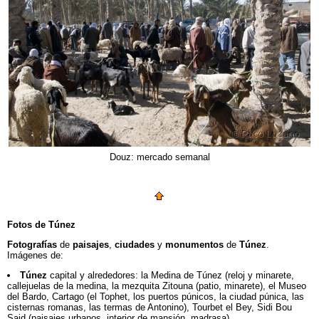
Douz: mercado semanal
Fotos de Túnez
Fotografías
de
paisajes
,
ciudades
y
monumentos
de
Túnez
.
Imágenes de:
Túnez
capital y alrededores: la Medina de Túnez (reloj y minarete,
callejuelas de la medina, la mezquita Zitouna (patio, minarete), el Museo
del Bardo, Cartago (el Tophet, los puertos púnicos, la ciudad púnica, las
cisternas romanas, las termas de Antonino), Tourbet el Bey, Sidi Bou
Said (paisajes urbanos, interior de mansión, madrasa).