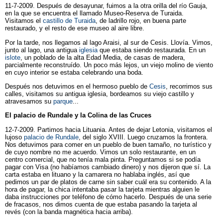
11-7-2009. Después de desayunar, fuimos a la otra orilla del río Gauja,
en la que se encuentra el llamado Museo-Reserva de Turaida.
Visitamos el
castillo de Turaida
, de ladrillo rojo, en buena parte
restaurado, y el resto de ese museo al aire libre.
Por la tarde, nos llegamos al lago Araisi, al sur de Cesis. Llovía. Vimos,
junto al lago, una antigua
iglesia
que estaba siendo restaurada. En un
islote
, un poblado de la alta Edad Media, de casas de madera,
parcialmente reconstruído. Un poco más lejos, un viejo molino de viento
en cuyo interior se estaba celebrando una boda.
Después nos detuvimos en el hermoso pueblo de
Cesis
, recorrimos sus
calles, visitamos su antigua iglesia, bordeamos su viejo castillo y
atravesamos su
parque
...
El palacio de Rundale y la Colina de las Cruces
12-7-2009. Partimos hacia Lituania. Antes de dejar Letonia, visitamos el
lujoso
palacio de Rundale
, del siglo XVIII. Luego cruzamos la frontera.
Nos detuvimos para comer en un pueblo de buen tamaño, no turístico y
de cuyo nombre no me acuerdo. Vimos un solo restaurante, en un
centro comercial, que no tenía mala pinta. Preguntamos si se podía
pagar con Visa (no habíamos cambiado dinero) y nos dijeron que sí. La
carta estaba en lituano y la camarera no hablaba inglés, así que
pedimos un par de platos de carne sin saber cuál era su contenido. A la
hora de pagar, la chica intentaba pasar la tarjeta mientras alguien le
daba instrucciones por teléfono de cómo hacerlo. Después de una serie
de fracasos, nos dimos cuenta de que estaba pasando la tarjeta al
revés (con la banda magnética hacia arriba).