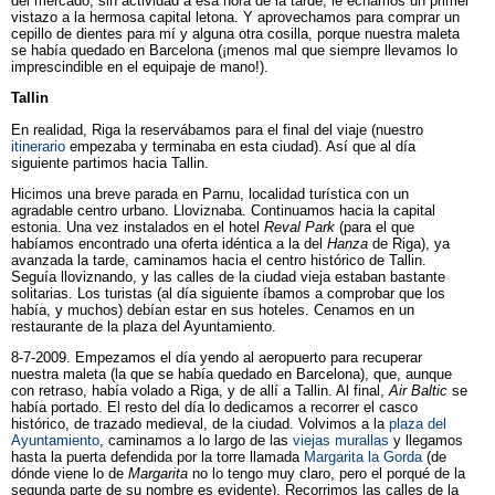
del mercado, sin actividad a esa hora de la tarde, le echamos un primer
vistazo a la hermosa capital letona. Y aprovechamos para comprar un
cepillo de dientes para mí y alguna otra cosilla, porque nuestra maleta
se había quedado en Barcelona (¡menos mal que siempre llevamos lo
imprescindible en el equipaje de mano!).
Tallin
En realidad, Riga la reservábamos para el final del viaje (nuestro
itinerario
empezaba y terminaba en esta ciudad). Así que al día
siguiente partimos hacia Tallin.
Hicimos una breve parada en Parnu, localidad turística con un
agradable centro urbano. Lloviznaba. Continuamos hacia la capital
estonia. Una vez instalados en el hotel
Reval Park
(para el que
habíamos encontrado una oferta idéntica a la del
Hanza
de Riga), ya
avanzada la tarde, caminamos hacia el centro histórico de Tallin.
Seguía lloviznando, y las calles de la ciudad vieja estaban bastante
solitarias. Los turistas (al día siguiente íbamos a comprobar que los
había, y muchos) debían estar en sus hoteles. Cenamos en un
restaurante de la plaza del Ayuntamiento.
8-7-2009. Empezamos el día yendo al aeropuerto para recuperar
nuestra maleta (la que se había quedado en Barcelona), que, aunque
con retraso, había volado a Riga, y de allí a Tallin. Al final,
Air Baltic
se
había portado. El resto del día lo dedicamos a recorrer el casco
histórico, de trazado medieval, de la ciudad. Volvimos a la
plaza del
Ayuntamiento
, caminamos a lo largo de las
viejas murallas
y llegamos
hasta la puerta defendida por la torre llamada
Margarita la Gorda
(de
dónde viene lo de
Margarita
no lo tengo muy claro, pero el porqué de la
segunda parte de su nombre es evidente). Recorrimos las calles de la