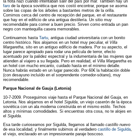
la flota nazi cuando intentaban salir del país por mar. También hay un
faro
de la época soviética que nos costó encontrar, porque se asoma
sobre las copas de los árboles a bastantes metros de la orilla.
Comimos cerca del centro de recepción del parque, en el restaurante
que hay en el edificio de una antigua destilería. Un sitio muy
recomendable para comer a buen precio. Sirven como entrada un pan
negro con mantequilla casera memorables.
Continuamos hasta
Tartu
, antigua ciudad universitaria con un bonito
centro histórico. Nos alojamos en un hotel muy peculiar, el
Villa
Margaretha
, sito en un antiguo edificio de madera. Por su aspecto, el
lugar parece apropiado para rodar una película de terror, efecto
acentuado por la palidez espectral y la indumentaria de las mujeres que
atienden al viajero a su llegada. Pero en realidad, el
Villa Margaretha
es
un hotel con mucho encanto, cuidado hasta en el mínimo detalle.
Nunca habrás estado en un lugar parecido. Por 60€ la habitación doble
(con desayuno incluído en el sorprendente comedor-sótano), muy
recomendable.
Parque Nacional de Gauja (Letonia)
10-7-2009. Proseguimos viaje hasta el Parque Nacional del Gauja, en
Letonia. Nos alojamos en el hotel
Sigulda
, un viejo caserón de la época
soviética con un ala moderna construída en el mismo estilo. Techos
altos y mínimas comodidades. Si encuentras otra cosa, no te alojes en
el
Sigulda
.
Esa tarde curioseamos por Sigulda, llegamos al llamado
castillo nuevo
de esa localidad, y finalmente subimos al verdadero
castillo de Sigulda
,
el viejo, enclavado en un impresionante paraje boscoso.