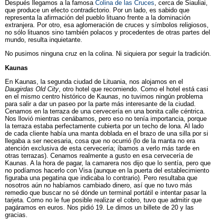
Después llegamos a la famosa
Colina de las Cruces
, cerca de Siauliai,
que produce un efecto contradictorio. Por un lado, es sabido que
representa la afirmación del pueblo lituano frente a la dominación
extranjera. Por otro, esa aglomeración de cruces y símbolos religiosos,
no sólo lituanos sino también polacos y procedentes de otras partes del
mundo, resulta inquietante.
No pusimos ninguna cruz en la colina. Ni siquiera por seguir la tradición.
Kaunas
En Kaunas, la segunda ciudad de Lituania, nos alojamos en el
Daugirdas Old City
, otro hotel que recomiendo. Como el hotel está casi
en el mismo centro histórico de Kaunas, no tuvimos ningún problema
para salir a dar un paseo por la parte más interesante de la ciudad.
Cenamos en la terraza de una cervecería en una bonita calle céntrica.
Nos llovió mientras cenábamos, pero eso no tenía importancia, porque
la terraza estaba perfectamente cubierta por un techo de lona. Al lado
de cada cliente había una manta doblada en el brazo de una silla por si
llegaba a ser necesaria, cosa que no ocurrió (lo de la manta no era
atención exclusiva de esta cervecería; íbamos a verlo más tarde en
otras terrazas). Cenamos realmente a gusto en esa cervecería de
Kaunas. A la hora de pagar, la camarera nos dijo que lo sentía, pero que
no podíamos hacerlo con Visa (aunque en la puerta del establecimiento
figuraba una pegatina que indicaba lo contrario). Pero resultaba que
nosotros aún no habíamos cambiado dinero, así que no tuvo más
remedio que buscar no sé dónde un terminal portátil e intentar pasar la
tarjeta. Como no le fue posible realizar el cobro, tuvo que admitir que
pagáramos en euros. Nos pidió 19. Le dimos un billete de 20 y las
gracias.