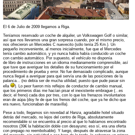
El 6 de Julio de 2009 llegamos a Riga.
Teníamos reservado un coche de alquiler, un Volkswagen Golf o similar,
así que nos llevamos una gran sorpresa cuando, por el mismo precio,
nos ofrecieron un Mercedes C nuevecito (sólo tenía 25 Km.). Un
pequeño inconveniente, al menos inicialmente, fue que el Mercedes
tenía cambio automático, y yo nunca había había conducido un coche
con cambio automático. Por supuesto, el vehículo no disponía
de libro de instrucciones en un idioma medianamente comprensible, así
que tuve que averiguar los detalles de su funcionamiento por el
procedimiento de prueba y error. No fue demasiado complicado, aunque
nunca llegué a averiguar para qué servía una de las posiciones de la
palanca... (no debía ser de mucha utilidad, puesto que pude pasar sin
ella
). Lo peor fueron mis reflejos de conductor de cambio manual,
que los primeros días me hacían pisar el inexistente embrague (...es
decir, el freno) cada dos por tres, con lo que los frenazos involuntarios
eran de aúpa (doy fe de que los frenos del coche, que ya he dicho que
era nuevo, funcionaban de maravilla).
Pese a todo, llegamos sin novedad al
Hanza
, agradable hotel situado
detrás del mercado, no lejos del centro de Riga, absolutamente
recomendable si se encuentra al precio al que lo habíamos encontrado
nosotros (39€ la habitación doble con desayuno; eso sí, era una oferta
con prepago no reembolsable). Y luego, después de atravesar la zona