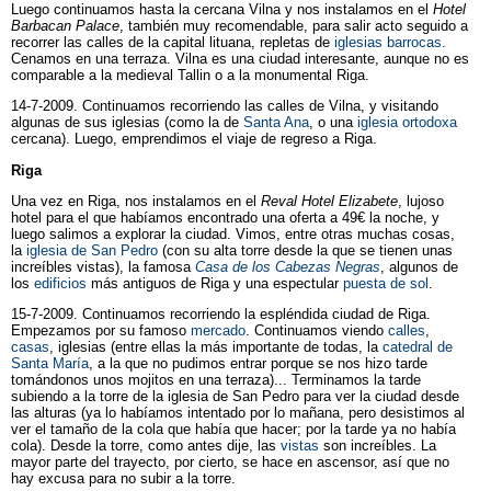
Luego continuamos hasta la cercana Vilna y nos instalamos en el
Hotel
Barbacan Palace
, también muy recomendable, para salir acto seguido a
recorrer las calles de la capital lituana, repletas de
iglesias barrocas
.
Cenamos en una terraza. Vilna es una ciudad interesante, aunque no es
comparable a la medieval Tallin o a la monumental Riga.
14-7-2009. Continuamos recorriendo las calles de Vilna, y visitando
algunas de sus iglesias (como la de
Santa Ana
, o una
iglesia ortodoxa
cercana). Luego, emprendimos el viaje de regreso a Riga.
Riga
Una vez en Riga, nos instalamos en el
Reval Hotel Elizabete
, lujoso
hotel para el que habíamos encontrado una oferta a 49€ la noche, y
luego salimos a explorar la ciudad. Vimos, entre otras muchas cosas,
la
iglesia de San Pedro
(con su alta torre desde la que se tienen unas
increíbles vistas), la famosa
Casa de los Cabezas Negras
, algunos de
los
edificios
más antiguos de Riga y una espectular
puesta de sol
.
15-7-2009. Continuamos recorriendo la espléndida ciudad de Riga.
Empezamos por su famoso
mercado
. Continuamos viendo
calles
,
casas
, iglesias (entre ellas la más importante de todas, la
catedral de
Santa María
, a la que no pudimos entrar porque se nos hizo tarde
tomándonos unos mojitos en una terraza)... Terminamos la tarde
subiendo a la torre de la iglesia de San Pedro para ver la ciudad desde
las alturas (ya lo habíamos intentado por lo mañana, pero desistimos al
ver el tamaño de la cola que había que hacer; por la tarde ya no había
cola). Desde la torre, como antes dije, las
vistas
son increíbles. La
mayor parte del trayecto, por cierto, se hace en ascensor, así que no
hay excusa para no subir a la torre.